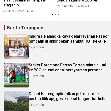
rilis, desainnya mirip HP
dengan kamera 200 MP
flagship!
29 June 2026 14:15 WIB
29 July 2026 21:45 WIB
3
Berita Terpopuler
Imigrasi Palangka Raya gelar layanan Paspor
Simpatik di akhir pekan sambut HUT ke-81 RI
19 jam lalu
Striker Barcelona Ferran Torres minta dijual
ke PSG seusai capai persyaratan personal
10 jam lalu
Dishut Kalteng optimalkan patroli drone
pantau titik api, gerak cepat tangani karhutla
21 jam lalu