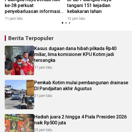
a
ke-38 perkuat
tangani 151 kejadian
penyebarluasan informasi
kebakaran lahan
publik
11 jam lalu
12 jam lalu
1
Berita Terpopuler
Kasus dugaan dana hibah pilkada Rp40
miliar, lima komisioner KPU Kotim jadi
tersangka
11 jam lalu
Pemkab Kotim mulai pembangunan drainase
DI Pandjaitan akhir Agustus
21 jam lalu
Hadiah juara 2 hingga 4 Piala Presiden 2026
naik Rp500 juta
23 jam lalu