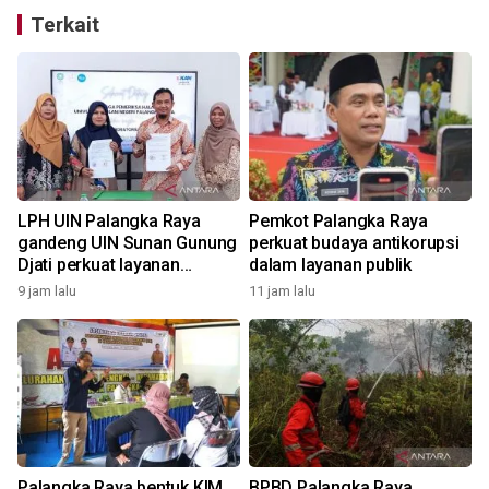
Terkait
LPH UIN Palangka Raya
Pemkot Palangka Raya
gandeng UIN Sunan Gunung
perkuat budaya antikorupsi
Djati perkuat layanan
dalam layanan publik
sertifikasi halal
9 jam lalu
11 jam lalu
1
Palangka Raya bentuk KIM
BPBD Palangka Raya