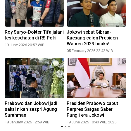
Roy Suryo-Dokter Tifa jalani
Jokowi sebut Gibran-
tes kesehatan di RS Polri
Kaesang calon Presiden-
Wapres 2029 hoaks!
19 June 2026 20:57 WIB
05 February 2026 22:42 WIB
1
Prabowo dan Jokowi jadi
Presiden Prabowo cabut
saksi nikah sespri Agung
Perpres Satgas Saber
Surahman
Pungli era Jokowi
18 January 2026 12:59 WIB
19 June 2025 10:40 WIB, 2025