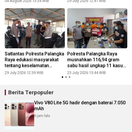
04 August 2026 13:34 WIB
29 July 2026 12:41 WIB
2
Satlantas Polresta Palangka
Polresta Palangka Raya
Raya edukasi masyarakat
musnahkan 116,94 gram
tentang keselamatan
sabu hasil ungkap 11 kasus
berkendara
narkotika
29 July 2026 12:39 WIB
23 July 2026 15:44 WIB
1
Berita Terpopuler
Vivo V80 Lite 5G hadir dengan baterai 7.050
mAh
6 jam lalu