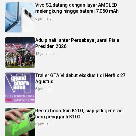
Vivo S2 datang dengan layar AMOLED
melengkung hingga baterai 7.050 mAh
6 jam lalu
Adu pinalti antar Persebaya juarai Piala
Presiden 2026
13 jam lalu
Trailer GTA VI debut eksklusif di Netflix 27
Agustus
6 jam lalu
Redmi bocorkan K200, siap jadi generasi
baru pengganti K100
6 jam lalu