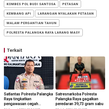
KOMBES POL BUDI SANTOSA
PETASAN
KEMBANG API
LARANGAN NYALAKAN PETASAN
MALAM PERGANTIAN TAHUN
POLRESTA PALANGKA RAYA LARANG MASY
Terkait
Satlantas Polresta Palangka
Satresnarkoba Polresta
Raya tingkatkan
Palangka Raya gagalkan
pengawasan cegah
peredaran 39,73 gram sabu
kecelakaan lalu lintas