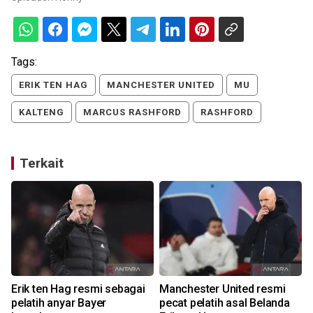
Tags:
ERIK TEN HAG
MANCHESTER UNITED
MU
KALTENG
MARCUS RASHFORD
RASHFORD
Terkait
Erik ten Hag resmi sebagai
Manchester United resmi
pelatih anyar Bayer
pecat pelatih asal Belanda