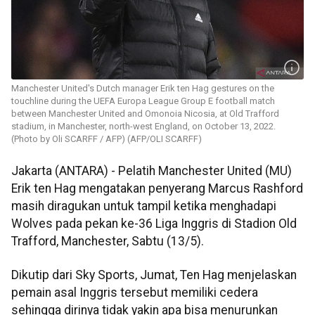
Manchester United's Dutch manager Erik ten Hag gestures on the
touchline during the UEFA Europa League Group E football match
between Manchester United and Omonoia Nicosia, at Old Trafford
stadium, in Manchester, north-west England, on October 13, 2022.
(Photo by Oli SCARFF / AFP) (AFP/OLI SCARFF)
Jakarta (ANTARA) - Pelatih Manchester United (MU)
Erik ten Hag mengatakan penyerang Marcus Rashford
masih diragukan untuk tampil ketika menghadapi
Wolves pada pekan ke-36 Liga Inggris di Stadion Old
Trafford, Manchester, Sabtu (13/5).
Dikutip dari Sky Sports, Jumat, Ten Hag menjelaskan
pemain asal Inggris tersebut memiliki cedera
sehingga dirinya tidak yakin apa bisa menurunkan