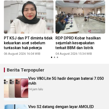
PT KSJ dan PT diminta tidak
RDP DPRD Kobar hasilkan
keluarkan aset sebelum
sejumlah kesepakatan
tuntaskan hak pekerja
terkait BBM dan listrik
06 August 2026 16:04 WIB
04 August 2026 15:34 WIB
3
Berita Terpopuler
Vivo V80 Lite 5G hadir dengan baterai 7.050
mAh
14 jam lalu
Vivo S2 datang dengan layar AMOLED