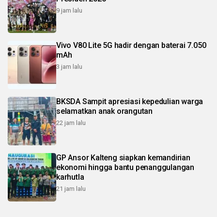
9 jam lalu
Vivo V80 Lite 5G hadir dengan baterai 7.050
mAh
3 jam lalu
BKSDA Sampit apresiasi kepedulian warga
selamatkan anak orangutan
22 jam lalu
GP Ansor Kalteng siapkan kemandirian
ekonomi hingga bantu penanggulangan
karhutla
21 jam lalu