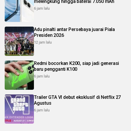
melengkung hingga baterai 7.050 mAh
6 jam lalu
Adu pinalti antar Persebaya juarai Piala
Presiden 2026
12 jam lalu
Redmi bocorkan K200, siap jadi generasi
baru pengganti K100
6 jam lalu
Trailer GTA VI debut eksklusif di Netflix 27
Agustus
6 jam lalu