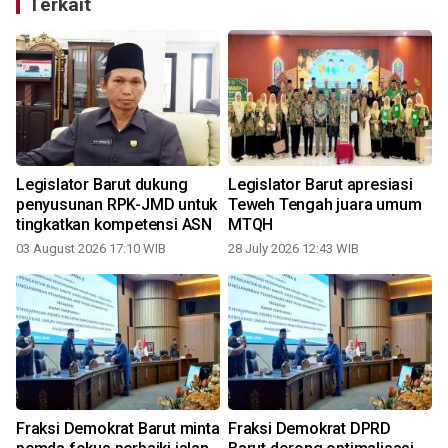
Terkait
Legislator Barut dukung
Legislator Barut apresiasi
l
penyusunan RPK-JMD untuk
Teweh Tengah juara umum
tingkatkan kompetensi ASN
MTQH
03 August 2026 17:10 WIB
28 July 2026 12:43 WIB
1
Fraksi Demokrat Barut minta
Fraksi Demokrat DPRD