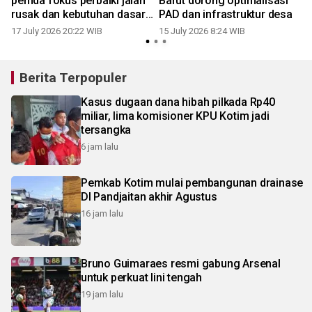
pemda fokus perbaiki jalan
Barut dorong optimalisasi
rusak dan kebutuhan dasar
PAD dan infrastruktur desa
masyarakat
17 July 2026 20:22 WIB
15 July 2026 8:24 WIB
Berita Terpopuler
Kasus dugaan dana hibah pilkada Rp40
miliar, lima komisioner KPU Kotim jadi
tersangka
6 jam lalu
Pemkab Kotim mulai pembangunan drainase
DI Pandjaitan akhir Agustus
16 jam lalu
Bruno Guimaraes resmi gabung Arsenal
untuk perkuat lini tengah
19 jam lalu