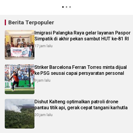
1
Berita Terpopuler
Imigrasi Palangka Raya gelar layanan Paspor
Simpatik di akhir pekan sambut HUT ke-81 RI
17 jam lalu
Striker Barcelona Ferran Torres minta dijual
ke PSG seusai capai persyaratan personal
9 jam lalu
Dishut Kalteng optimalkan patroli drone
pantau titik api, gerak cepat tangani karhutla
20 jam lalu