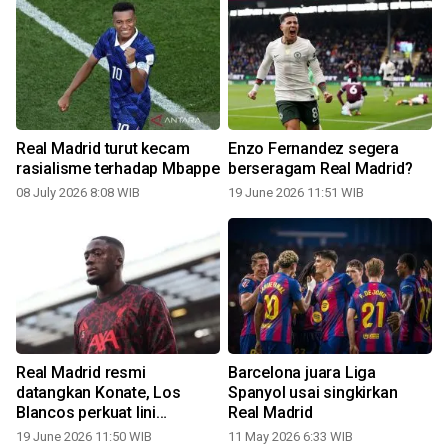
Real Madrid turut kecam
Enzo Fernandez segera
rasialisme terhadap Mbappe
berseragam Real Madrid?
08 July 2026 8:08 WIB
19 June 2026 11:51 WIB
2
Real Madrid resmi
Barcelona juara Liga
datangkan Konate, Los
Spanyol usai singkirkan
Blancos perkuat lini
Real Madrid
belakang
19 June 2026 11:50 WIB
11 May 2026 6:33 WIB