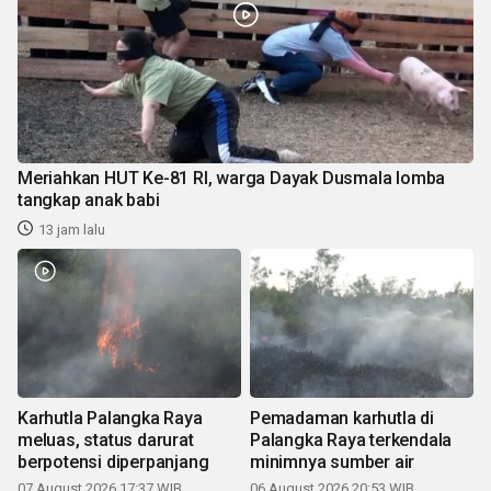
Meriahkan HUT Ke-81 RI, warga Dayak Dusmala lomba
tangkap anak babi
13 jam lalu
Karhutla Palangka Raya
Pemadaman karhutla di
meluas, status darurat
Palangka Raya terkendala
berpotensi diperpanjang
minimnya sumber air
07 August 2026 17:37 WIB
06 August 2026 20:53 WIB