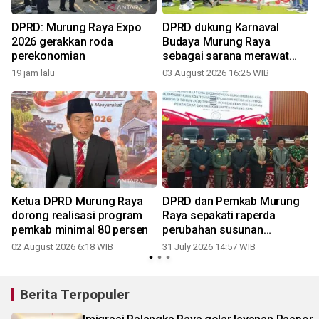
DPRD: Murung Raya Expo
DPRD dukung Karnaval
2026 gerakkan roda
Budaya Murung Raya
perekonomian
sebagai sarana merawat
1
tradisi
19 jam lalu
03 August 2026 16:25 WIB
Ketua DPRD Murung Raya
DPRD dan Pemkab Murung
m
dorong realisasi program
Raya sepakati raperda
pemkab minimal 80 persen
perubahan susunan
perangkat daerah
02 August 2026 6:18 WIB
31 July 2026 14:57 WIB
1
Berita Terpopuler