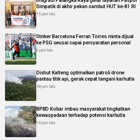
Imigrasi Palangka Raya gelar layanan Paspor
Simpatik di akhir pekan sambut HUT ke-81 RI
15 jam lalu
Striker Barcelona Ferran Torres minta dijual
ke PSG seusai capai persyaratan personal
6 jam lalu
Dishut Kalteng optimalkan patroli drone
pantau titik api, gerak cepat tangani karhutla
18 jam lalu
BPBD Kobar imbau masyarakat tingkatkan
kewaspadaan terhadap potensi karhutla
19 jam lalu