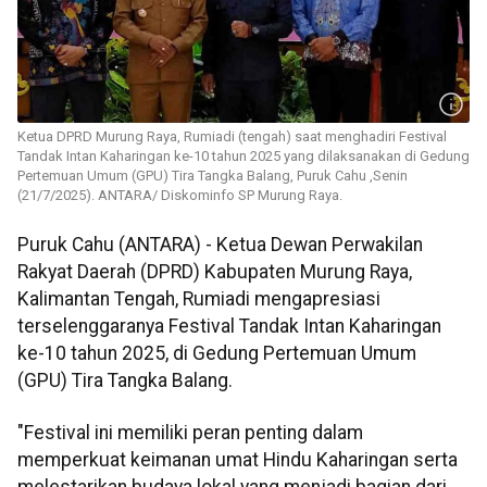
Ketua DPRD Murung Raya, Rumiadi (tengah) saat menghadiri Festival
Tandak Intan Kaharingan ke-10 tahun 2025 yang dilaksanakan di Gedung
Pertemuan Umum (GPU) Tira Tangka Balang, Puruk Cahu ,Senin
(21/7/2025). ANTARA/ Diskominfo SP Murung Raya.
Puruk Cahu (ANTARA) - Ketua Dewan Perwakilan
Rakyat Daerah (DPRD) Kabupaten Murung Raya,
Kalimantan Tengah, Rumiadi mengapresiasi
terselenggaranya Festival Tandak Intan Kaharingan
ke-10 tahun 2025, di Gedung Pertemuan Umum
(GPU) Tira Tangka Balang.
"Festival ini memiliki peran penting dalam
memperkuat keimanan umat Hindu Kaharingan serta
melestarikan budaya lokal yang menjadi bagian dari