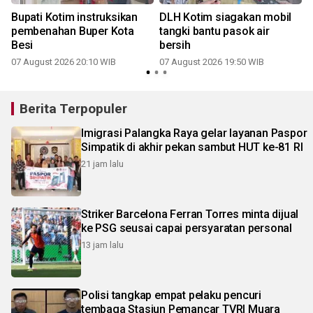
Bupati Kotim instruksikan
DLH Kotim siagakan mobil
pembenahan Buper Kota
tangki bantu pasok air
Besi
bersih
07 August 2026 20:10 WIB
07 August 2026 19:50 WIB
Berita Terpopuler
Imigrasi Palangka Raya gelar layanan Paspor
Simpatik di akhir pekan sambut HUT ke-81 RI
21 jam lalu
Striker Barcelona Ferran Torres minta dijual
ke PSG seusai capai persyaratan personal
13 jam lalu
Polisi tangkap empat pelaku pencuri
tembaga Stasiun Pemancar TVRI Muara