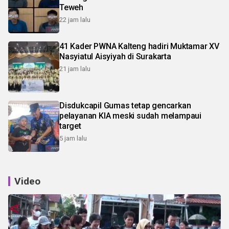
Teweh
22 jam lalu
41 Kader PWNA Kalteng hadiri Muktamar XV
Nasyiatul Aisyiyah di Surakarta
21 jam lalu
Disdukcapil Gumas tetap gencarkan
pelayanan KIA meski sudah melampaui
target
5 jam lalu
Video