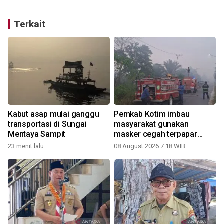
Terkait
Kabut asap mulai ganggu
Pemkab Kotim imbau
transportasi di Sungai
masyarakat gunakan
Mentaya Sampit
masker cegah terpapar
udara tidak sehat
23 menit lalu
08 August 2026 7:18 WIB