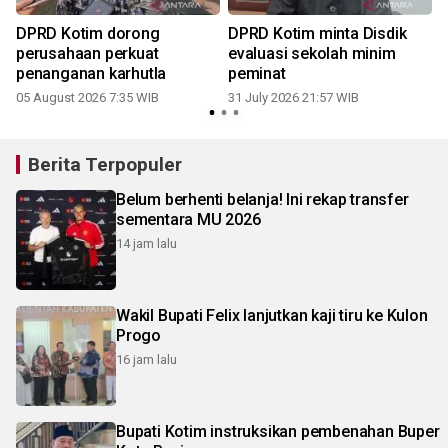
DPRD Kotim dorong
DPRD Kotim minta Disdik
perusahaan perkuat
evaluasi sekolah minim
penanganan karhutla
peminat
2
05 August 2026 7:35 WIB
31 July 2026 21:57 WIB
Berita Terpopuler
Belum berhenti belanja! Ini rekap transfer
sementara MU 2026
14 jam lalu
Wakil Bupati Felix lanjutkan kaji tiru ke Kulon
Progo
16 jam lalu
Bupati Kotim instruksikan pembenahan Buper