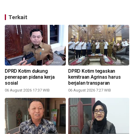
Terkait
DPRD Kotim dukung
DPRD Kotim tegaskan
penerapan pidana kerja
kemitraan Agrinas harus
u
sosial
berjalan transparan
06 August 2026 17:37 WIB
06 August 2026 7:27 WIB
2