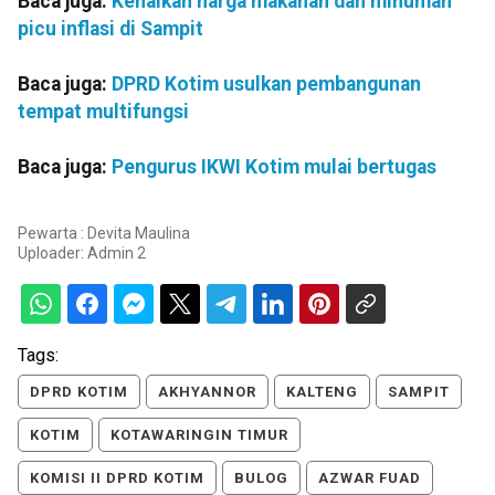
Baca juga:
Kenaikan harga makanan dan minuman
picu inflasi di Sampit
Baca juga:
DPRD Kotim usulkan pembangunan
tempat multifungsi
Baca juga:
Pengurus IKWI Kotim mulai bertugas
Pewarta : Devita Maulina
Uploader:
Admin 2
Tags:
DPRD KOTIM
AKHYANNOR
KALTENG
SAMPIT
KOTIM
KOTAWARINGIN TIMUR
KOMISI II DPRD KOTIM
BULOG
AZWAR FUAD