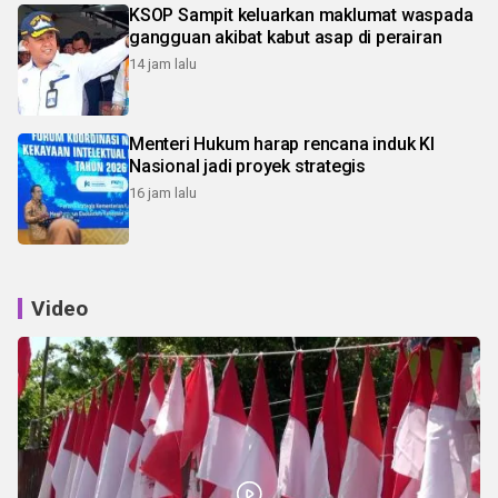
KSOP Sampit keluarkan maklumat waspada
gangguan akibat kabut asap di perairan
14 jam lalu
Menteri Hukum harap rencana induk KI
Nasional jadi proyek strategis
16 jam lalu
Video