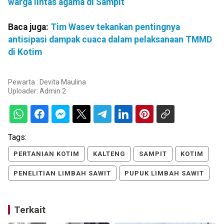
warga lintas agama di Sampit
Baca juga:
Tim Wasev tekankan pentingnya
antisipasi dampak cuaca dalam pelaksanaan TMMD
di Kotim
Pewarta : Devita Maulina
Uploader:
Admin 2
Tags:
PERTANIAN KOTIM
KALTENG
SAMPIT
KOTIM
PENELITIAN LIMBAH SAWIT
PUPUK LIMBAH SAWIT
Terkait