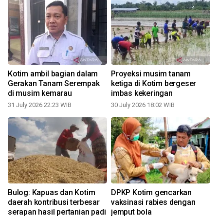
Kotim ambil bagian dalam
Proyeksi musim tanam
Gerakan Tanam Serempak
ketiga di Kotim bergeser
di musim kemarau
imbas kekeringan
31 July 2026 22:23 WIB
30 July 2026 18:02 WIB
2
Bulog: Kapuas dan Kotim
DPKP Kotim gencarkan
daerah kontribusi terbesar
vaksinasi rabies dengan
serapan hasil pertanian padi
jemput bola