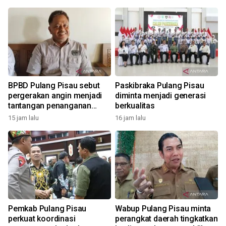
BPBD Pulang Pisau sebut
Paskibraka Pulang Pisau
pergerakan angin menjadi
diminta menjadi generasi
tantangan penanganan
berkualitas
karhutla
15 jam lalu
16 jam lalu
2
Pemkab Pulang Pisau
Wabup Pulang Pisau minta
perkuat koordinasi
perangkat daerah tingkatkan