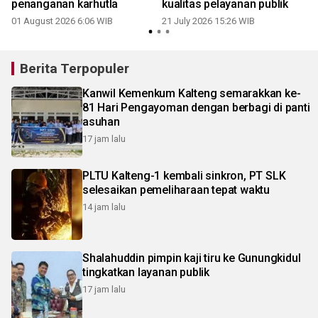
penanganan karhutla
kualitas pelayanan publik
01 August 2026 6:06 WIB
21 July 2026 15:26 WIB
0
Berita Terpopuler
Kanwil Kemenkum Kalteng semarakkan ke-
81 Hari Pengayoman dengan berbagi di panti
asuhan
17 jam lalu
PLTU Kalteng-1 kembali sinkron, PT SLK
selesaikan pemeliharaan tepat waktu
14 jam lalu
Shalahuddin pimpin kaji tiru ke Gunungkidul
tingkatkan layanan publik
17 jam lalu