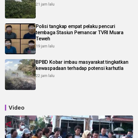
21 jam lalu
Polisi tangkap empat pelaku pencuri
tembaga Stasiun Pemancar TVRI Muara
Teweh
19 jam lalu
BPBD Kobar imbau masyarakat tingkatkan
kewaspadaan terhadap potensi karhutla
22 jam lalu
Video