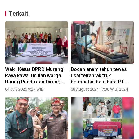
Terkait
Wakil Ketua DPRD Murung
Bocah enam tahun tewas
Raya kawal usulan warga
usai tertabrak truk
Dirung Pundu dan Dirung
bermuatan batu bara PT
Pinang
HPU-MGM
04 July 2026 9:27 WIB
08 August 2024 17:30 WIB, 2024