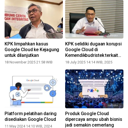
KPK limpahkan kasus
KPK selidiki dugaan korupsi
Google Cloud ke Kejagung
Google Cloud di
untuk dilanjutkan
Kemendikbudristek terkait
pengadaan Chromebook
18 November 2025 21:58 WIB
18 July 2025 14:14 WIB, 2025
Platform pelatihan daring
Produk Google Cloud
disediakan Google Cloud
dipercaya ampu ubah bisnis
jadi semakin cemerlang
11 May 2024 14:10 WIB, 2024