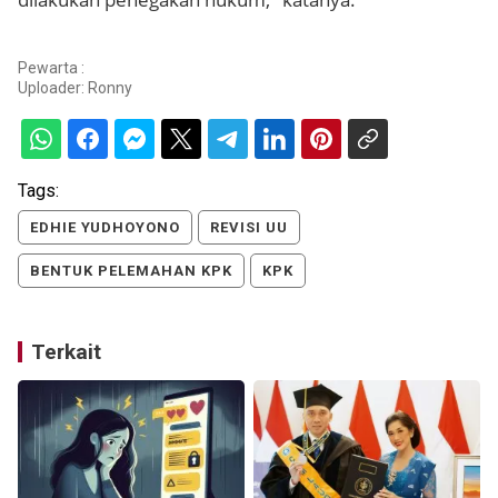
Pewarta :
Uploader:
Ronny
Tags:
EDHIE YUDHOYONO
REVISI UU
BENTUK PELEMAHAN KPK
KPK
Terkait