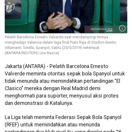
Pelatih Barcelona Ernesto Valverde saat mendampingi timnya
menghadapi Valencia dalam laga final Piala Raja di Stadion Benito
Villamarin, Sevilla, Spanyol, Sabtu (25/5/2019) setempat.
(ANTARA/REUTERS/Jon Nazca)
Jakarta (ANTARA) - Pelatih Barcelona Ernesto
Valverde meminta otoritas sepak bola Spanyol untuk
tidak menunda atau memindahkan pertandingan "El
Clasico" mereka dengan Real Madrid demi
menghormati para suporter, menyusul aksi protes
dan demonstrasi di Katalunya.
La Liga telah meminta Federasi Sepak Bola Spanyol
(RFEF) untuk memindahkan atau menunda
pertandingan dua klub rival itu, yang digelar pada 26