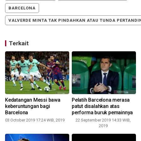
BARCELONA
VALVERDE MINTA TAK PINDAHKAN ATAU TUNDA PERTANDI
Terkait
a
Kedatangan Messi bawa
Pelatih Barcelona merasa
keberuntungan bagi
patut disalahkan atas
Barcelona
performa buruk pemainnya
2
03 October 2019 17:24 WIB, 2019
22 September 2019 14:33 WIB,
2019