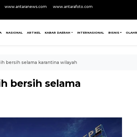
www.antaranews.com
www.antarafoto.com
A
NASIONAL
ARTIKEL
KABAR DAERAH
INTERNASIONAL
BISNIS
OLAH
bih bersih selama karantina wilayah
ih bersih selama