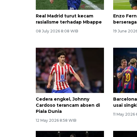
Real Madrid turut kecam
Enzo Fern
rasialisme terhadap Mbappe
berseraga
08 July 2026 8:08 WIB
19 June 2026
Cedera engkel, Johnny
Barcelona
Cardoso terancam absen di
usai singk
Piala Dunia
11 May 2026 
12 May 2026 8:58 WIB