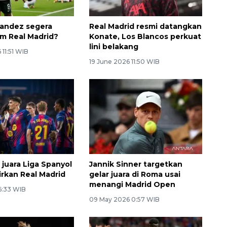
andez segera
Real Madrid resmi datangkan
m Real Madrid?
Konate, Los Blancos perkuat
lini belakang
 11:51 WIB
19 June 2026 11:50 WIB
 juara Liga Spanyol
Jannik Sinner targetkan
irkan Real Madrid
gelar juara di Roma usai
menangi Madrid Open
6:33 WIB
09 May 2026 0:57 WIB