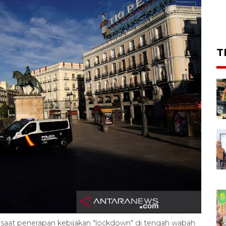
T
 saat penerapan kebijakan "lockdown" di tengah wabah