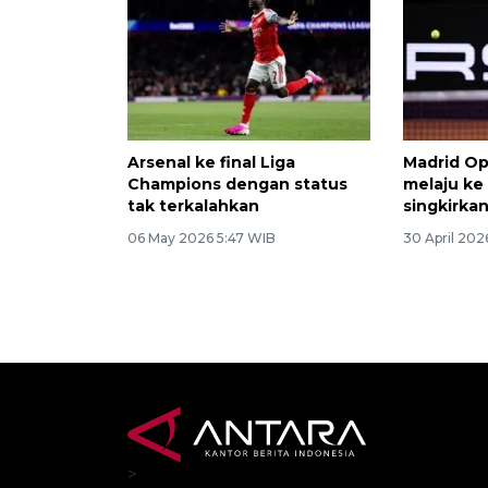
Arsenal ke final Liga
Madrid Op
Champions dengan status
melaju ke 
tak terkalahkan
singkirka
06 May 2026 5:47 WIB
30 April 202
>