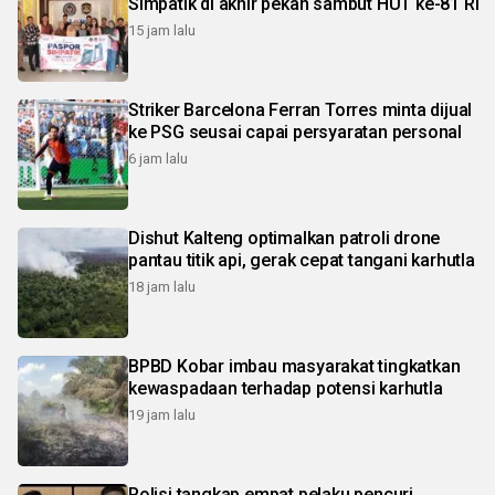
Simpatik di akhir pekan sambut HUT ke-81 RI
15 jam lalu
Striker Barcelona Ferran Torres minta dijual
ke PSG seusai capai persyaratan personal
6 jam lalu
Dishut Kalteng optimalkan patroli drone
pantau titik api, gerak cepat tangani karhutla
18 jam lalu
BPBD Kobar imbau masyarakat tingkatkan
kewaspadaan terhadap potensi karhutla
19 jam lalu
Polisi tangkap empat pelaku pencuri