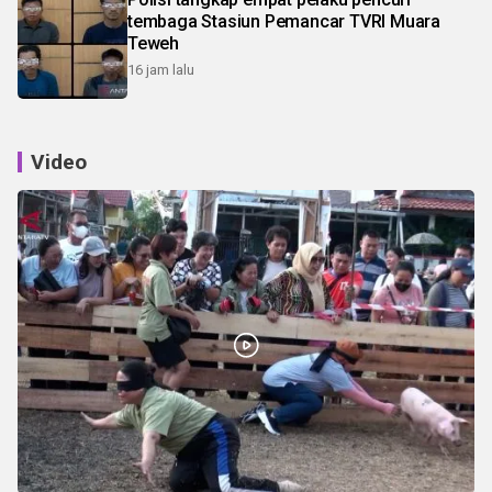
tembaga Stasiun Pemancar TVRI Muara
Teweh
16 jam lalu
Video