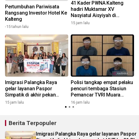
41 Kader PWNA Kalteng
Pertumbuhan Pariwisata
hadiri Muktamar XV
Rangsang Investor Hotel Ke
Nasyiatul Aisyiyah di
Kalteng
Surakarta
15 jam lalu
1
-15 tahun lalu
Imigrasi Palangka Raya
Polisi tangkap empat pelaku
gelar layanan Paspor
pencuri tembaga Stasiun
Simpatik di akhir pekan
Pemancar TVRI Muara
sambut HUT ke-81 RI
Teweh
15 jam lalu
16 jam lalu
Berita Terpopuler
Imigrasi Palangka Raya gelar layanan Paspor