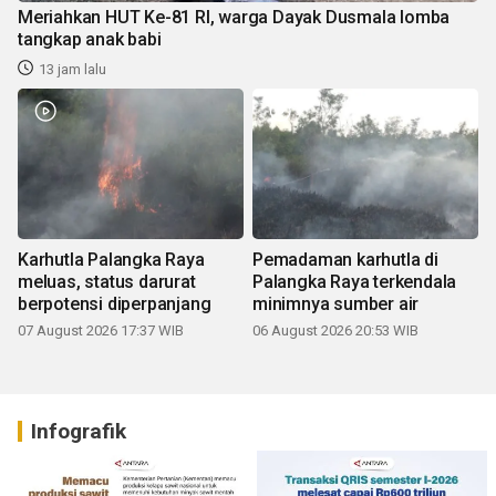
Meriahkan HUT Ke-81 RI, warga Dayak Dusmala lomba
tangkap anak babi
13 jam lalu
Karhutla Palangka Raya
Pemadaman karhutla di
meluas, status darurat
Palangka Raya terkendala
berpotensi diperpanjang
minimnya sumber air
07 August 2026 17:37 WIB
06 August 2026 20:53 WIB
Infografik