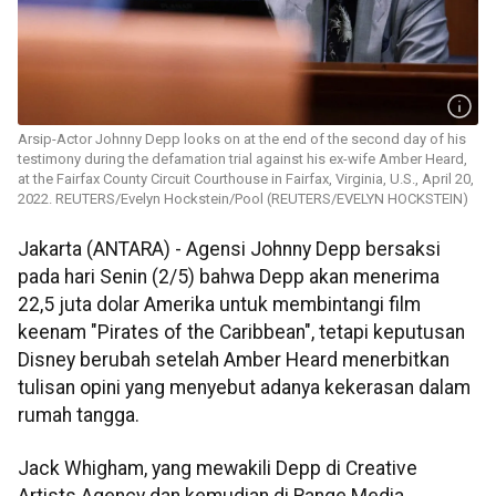
Arsip-Actor Johnny Depp looks on at the end of the second day of his
testimony during the defamation trial against his ex-wife Amber Heard,
at the Fairfax County Circuit Courthouse in Fairfax, Virginia, U.S., April 20,
2022. REUTERS/Evelyn Hockstein/Pool (REUTERS/EVELYN HOCKSTEIN)
Jakarta (ANTARA) - Agensi Johnny Depp bersaksi
pada hari Senin (2/5) bahwa Depp akan menerima
22,5 juta dolar Amerika untuk membintangi film
keenam "Pirates of the Caribbean", tetapi keputusan
Disney berubah setelah Amber Heard menerbitkan
tulisan opini yang menyebut adanya kekerasan dalam
rumah tangga.
Jack Whigham, yang mewakili Depp di Creative
Artists Agency dan kemudian di Range Media