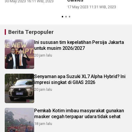
30 May 2023 16:11 WIB, 2023
17 May 2023 11:31 WIB, 2023
1
Berita Terpopuler
Ini sususan tim kepelatihan Persija Jakarta
untuk musim 2026/2027
20 jam lalu
Senyaman apa Suzuki XL7 Alpha Hybrid? Ini
impresi singkat di GIIAS 2026
20 jam lalu
Pemkab Kotim imbau masyarakat gunakan
masker cegah terpapar udara tidak sehat
18 jam lalu