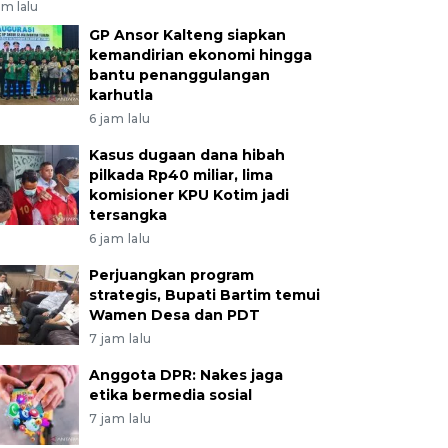
am lalu
GP Ansor Kalteng siapkan
kemandirian ekonomi hingga
bantu penanggulangan
karhutla
6 jam lalu
Kasus dugaan dana hibah
pilkada Rp40 miliar, lima
komisioner KPU Kotim jadi
tersangka
6 jam lalu
Perjuangkan program
strategis, Bupati Bartim temui
Wamen Desa dan PDT
7 jam lalu
Anggota DPR: Nakes jaga
etika bermedia sosial
7 jam lalu