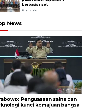
berbasis riset
6 jam lalu
op News
rabowo: Penguasaan sains dan
eknologi kunci kemajuan bangsa