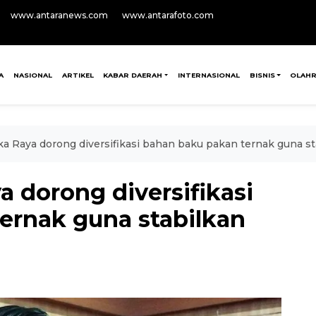
www.antaranews.com
www.antarafoto.com
A
NASIONAL
ARTIKEL
KABAR DAERAH
INTERNASIONAL
BISNIS
OLAH
 Raya dorong diversifikasi bahan baku pakan ternak guna st
 dorong diversifikasi
ernak guna stabilkan