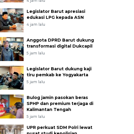
4 jam lalu
Legislator Barut apresiasi
edukasi LPG kepada ASN
4 jam lalu
Anggota DPRD Barut dukung
transformasi digital Dukcapil
5 jam lalu
Legislator Barut dukung kaji
tiru pemkab ke Yogyakarta
5 jam lalu
Bulog jamin pasokan beras
SPHP dan premium terjaga di
Kalimantan Tengah
5 jam lalu
UPR perkuat SDM Polri lewat
pusat studi kepolisian