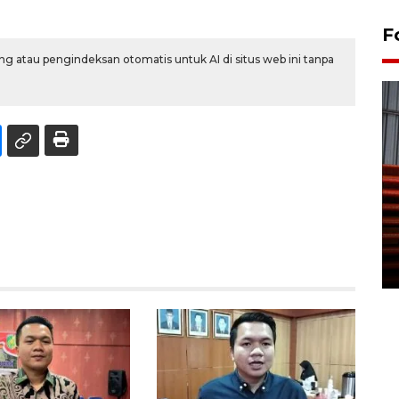
F
g atau pengindeksan otomatis untuk AI di situs web ini tanpa
Prediksi puncak musim
kemarau di Kalimantan
Tengah
22 July 2026 17:18 WIB