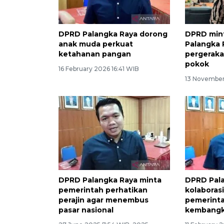
DPRD Palangka Raya dorong
DPRD min
anak muda perkuat
Palangka 
ketahanan pangan
pergeraka
pokok
16 February 2026 16:41 WIB
13 November
DPRD Palangka Raya minta
DPRD Pal
pemerintah perhatikan
kolaboras
perajin agar menembus
pemerint
pasar nasional
kembangka