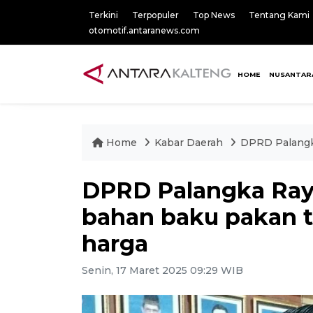
Terkini
Terpopuler
Top News
Tentang Kami
otomotif.antaranews.com
HOME
NUSANTAR
Home
Kabar Daerah
DPRD Palangka
DPRD Palangka Raya
bahan baku pakan t
harga
Senin, 17 Maret 2025 09:29 WIB