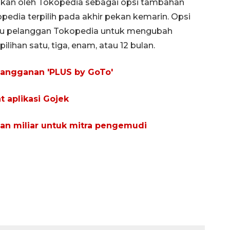
nalkan oleh Tokopedia sebagai opsi tambahan
edia terpilih pada akhir pekan kemarin. Opsi
ntu pelanggan Tokopedia untuk mengubah
ilihan satu, tiga, enam, atau 12 bulan.
langganan 'PLUS by GoTo'
at aplikasi Gojek
san miliar untuk mitra pengemudi