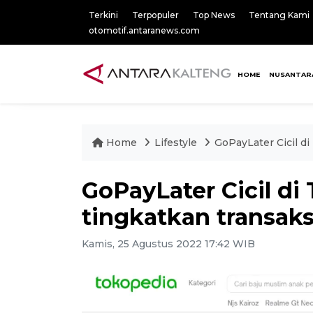
Terkini
Terpopuler
Top News
Tentang Kami
otomotif.antaranews.com
HOME
NUSANTAR
Home
Lifestyle
GoPayLater Cicil d
GoPayLater Cicil di
tingkatkan transa
Kamis, 25 Agustus 2022 17:42 WIB