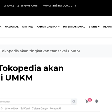
www.antaranews.com
www.antarafoto.com
A
NASIONAL
ARTIKEL
KABAR DAERAH
INTERNASIONAL
BISNIS
OLAH
i Tokopedia akan tingkatkan transaksi UMKM
 Tokopedia akan
ksi UMKM