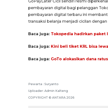
GoPayLater Cicil sendiri resmi diperke
pembayaran digital bagi pelanggan Tokop
pembayaran digital terbaru ini memba
transaksi belanja menjadi cicilan dengan p
Baca juga:
Tokopedia hadirkan paket 
Baca juga:
Kini beli tiket KRL bisa lew
Baca juga:
GoTo alokasikan dana ratu
Pewarta :
Suryanto
Uploader:
Admin Kalteng
COPYRIGHT ©
ANTARA
2026