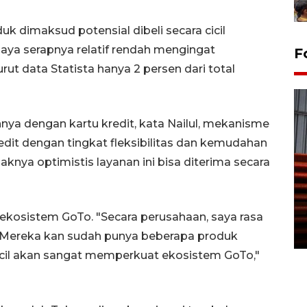
 dimaksud potensial dibeli secara cicil
aya serapnya relatif rendah mengingat
F
ut data Statista hanya 2 persen dari total
ya dengan kartu kredit, kata Nailul, mekanisme
edit dengan tingkat fleksibilitas dan kemudahan
haknya optimistis layanan ini bisa diterima secara
Prediksi puncak musim
kemarau di Kalimantan
Tengah
ekosistem GoTo. "Secara perusahaan, saya rasa
22 July 2026 17:18 WIB
 Mereka kan sudah punya beberapa produk
icil akan sangat memperkuat ekosistem GoTo,"