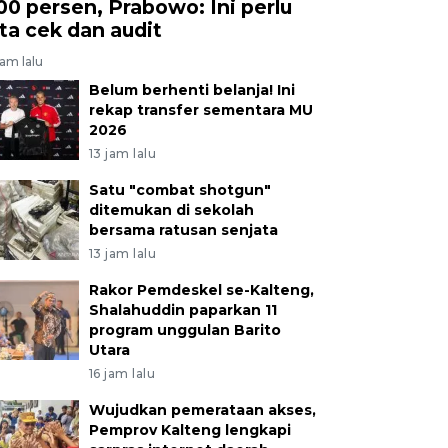
00 persen, Prabowo: Ini perlu
ita cek dan audit
jam lalu
Belum berhenti belanja! Ini
rekap transfer sementara MU
2026
13 jam lalu
Satu "combat shotgun"
ditemukan di sekolah
bersama ratusan senjata
13 jam lalu
Rakor Pemdeskel se-Kalteng,
Shalahuddin paparkan 11
program unggulan Barito
Utara
16 jam lalu
Wujudkan pemerataan akses,
Pemprov Kalteng lengkapi