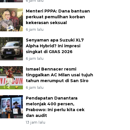
6 jam lalu
Menteri PPPA: Dana bantuan
perkuat pemulihan korban
kekerasan seksual
6 jam lalu
Senyaman apa Suzuki XL7
Alpha Hybrid? Ini impresi
singkat di GIIAS 2026
6 jam lalu
Ismael Bennacer resmi
tinggalkan AC Milan usai tujuh
tahun merumput di San Siro
6 jam lalu
Pendapatan Danantara
melonjak 400 persen,
Prabowo: Ini perlu kita cek
dan audit
13 jam lalu