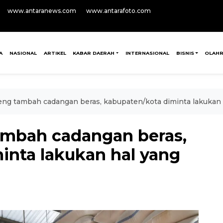
www.antaranews.com
www.antarafoto.com
A
NASIONAL
ARTIKEL
KABAR DAERAH
INTERNASIONAL
BISNIS
OLAH
ng tambah cadangan beras, kabupaten/kota diminta lakukan
ambah cadangan beras,
inta lakukan hal yang