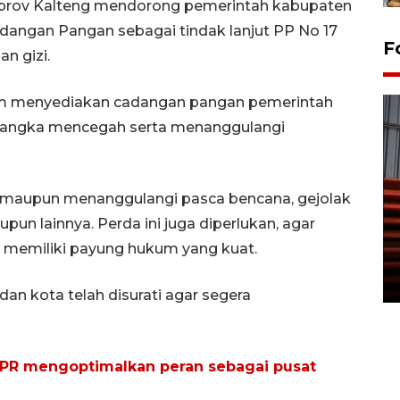
Pemprov Kalteng mendorong pemerintah kabupaten
angan Pangan sebagai tindak lanjut PP No 17
F
n gizi.
am menyediakan cadangan pangan pemerintah
 rangka mencegah serta menanggulangi
h maupun menanggulangi pasca bencana, gejolak
Prediksi puncak musim
un lainnya. Perda ini juga diperlukan, agar
kemarau di Kalimantan
 memiliki payung hukum yang kuat.
Tengah
22 July 2026 17:18 WIB
n kota telah disurati agar segera
R mengoptimalkan peran sebagai pusat