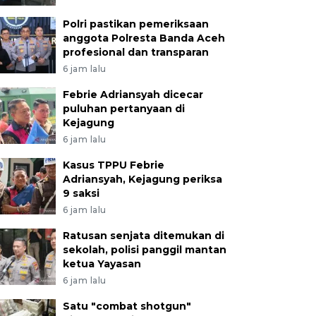
Polri pastikan pemeriksaan
anggota Polresta Banda Aceh
profesional dan transparan
6 jam lalu
Febrie Adriansyah dicecar
puluhan pertanyaan di
Kejagung
6 jam lalu
Kasus TPPU Febrie
Adriansyah, Kejagung periksa
9 saksi
6 jam lalu
Ratusan senjata ditemukan di
sekolah, polisi panggil mantan
ketua Yayasan
6 jam lalu
Satu "combat shotgun"