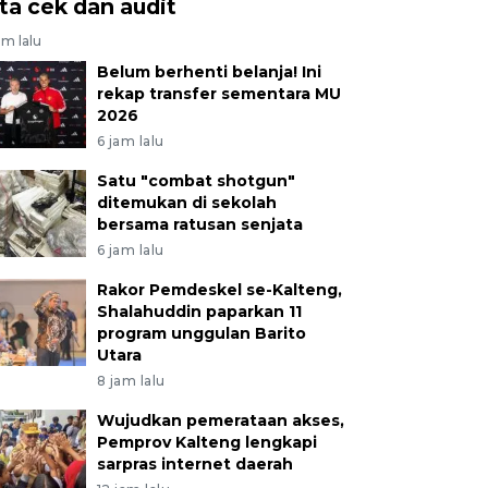
ita cek dan audit
am lalu
Belum berhenti belanja! Ini
rekap transfer sementara MU
2026
6 jam lalu
Satu "combat shotgun"
ditemukan di sekolah
bersama ratusan senjata
6 jam lalu
Rakor Pemdeskel se-Kalteng,
Shalahuddin paparkan 11
program unggulan Barito
Utara
8 jam lalu
Wujudkan pemerataan akses,
Pemprov Kalteng lengkapi
sarpras internet daerah