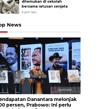
ditemukan di sekolah
bersama ratusan senjata
6 jam lalu
op News
endapatan Danantara melonjak
00 persen, Prabowo: Ini perlu