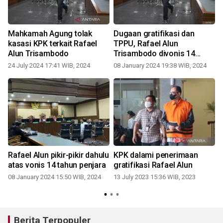
Mahkamah Agung tolak
Dugaan gratifikasi dan
kasasi KPK terkait Rafael
TPPU, Rafael Alun
Alun Trisambodo
Trisambodo divonis 14
tahun penjara
24 July 2024 17:41 WIB, 2024
08 January 2024 19:38 WIB, 2024
0
Rafael Alun pikir-pikir dahulu
KPK dalami penerimaan
atas vonis 14 tahun penjara
gratifikasi Rafael Alun
08 January 2024 15:50 WIB, 2024
13 July 2023 15:36 WIB, 2023
0
Berita Terpopuler