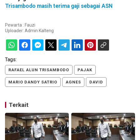
Trisambodo masih terima gaji sebagai ASN
Pewarta : Fauzi
Uploader:
Admin Kalteng
Tags:
RAFAEL ALUN TRISAMBODO
PAJAK
MARIO DANDY SATRIO
AGNES
DAVID
Terkait