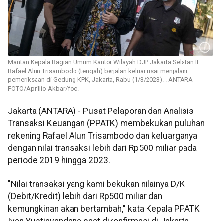
Mantan Kepala Bagian Umum Kantor Wilayah DJP Jakarta Selatan II
Rafael Alun Trisambodo (tengah) berjalan keluar usai menjalani
pemeriksaan di Gedung KPK, Jakarta, Rabu (1/3/2023). . ANTARA
FOTO/Aprillio Akbar/foc.
Jakarta (ANTARA) - Pusat Pelaporan dan Analisis
Transaksi Keuangan (PPATK) membekukan puluhan
rekening Rafael Alun Trisambodo dan keluarganya
dengan nilai transaksi lebih dari Rp500 miliar pada
periode 2019 hingga 2023.
"Nilai transaksi yang kami bekukan nilainya D/K
(Debit/Kredit) lebih dari Rp500 miliar dan
kemungkinan akan bertambah," kata Kepala PPATK
Ivan Yustiavandana saat dikonfirmasi di Jakarta,