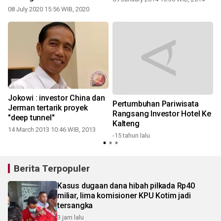
Maritim
08 July 2020 15:56 WIB, 2020
3
Jokowi : investor China dan
Pertumbuhan Pariwisata
Jerman tertarik proyek
Rangsang Investor Hotel Ke
"deep tunnel"
1
Kalteng
14 March 2013 10:46 WIB, 2013
-15 tahun lalu
Berita Terpopuler
Kasus dugaan dana hibah pilkada Rp40
miliar, lima komisioner KPU Kotim jadi
tersangka
3 jam lalu