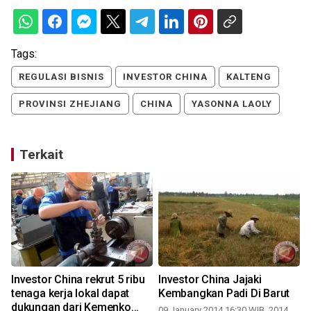
Tags:
REGULASI BISNIS
INVESTOR CHINA
KALTENG
PROVINSI ZHEJIANG
CHINA
YASONNA LAOLY
Terkait
Investor China rekrut 5 ribu
Investor China Jajaki
tenaga kerja lokal dapat
Kembangkan Padi Di Barut
dukungan dari Kemenko
09 January 2014 16:30 WIB, 2014