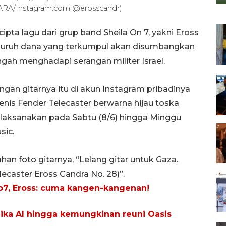
ARA/Instagram.com @erosscandr)
ipta lagu dari grup band Sheila On 7, yakni Eross
seluruh dana yang terkumpul akan disumbangkan
ngah menghadapi serangan militer Israel.
gan gitarnya itu di akun Instagram pribadinya
nis Fender Telecaster berwarna hijau toska
 dilaksanakan pada Sabtu (8/6) hingga Minggu
sic.
an foto gitarnya, “Lelang gitar untuk Gaza.
elecaster Eross Candra No. 28)”.
o7, Eross: cuma kangen-kangenan!
ika AI hingga kemungkinan reuni Oasis