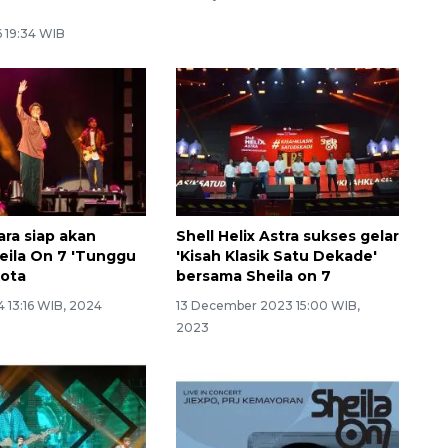
 19:34 WIB
ara siap akan
Shell Helix Astra sukses gelar
eila On 7 'Tunggu
'Kisah Klasik Satu Dekade'
kota
bersama Sheila on 7
4 13:16 WIB, 2024
13 December 2023 15:00 WIB,
2023