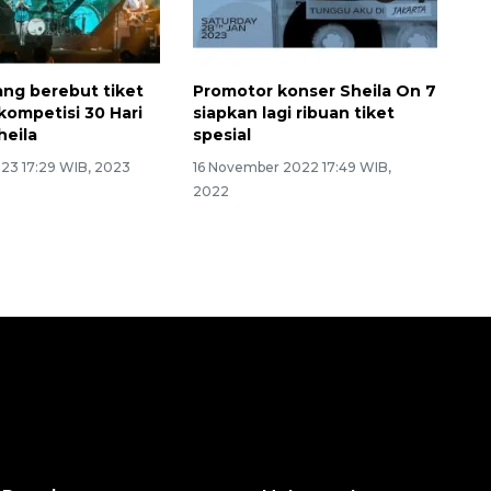
ang berebut tiket
Promotor konser Sheila On 7
kompetisi 30 Hari
siapkan lagi ribuan tiket
heila
spesial
023 17:29 WIB, 2023
16 November 2022 17:49 WIB,
2022