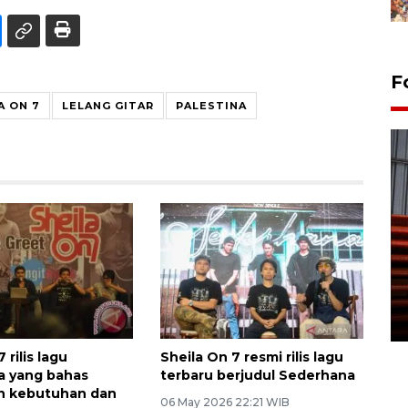
F
A ON 7
LELANG GITAR
PALESTINA
Prediksi puncak musim
kemarau di Kalimantan
Tengah
22 July 2026 17:18 WIB
 rilis lagu
Sheila On 7 resmi rilis lagu
a yang bahas
terbaru berjudul Sederhana
n kebutuhan dan
06 May 2026 22:21 WIB