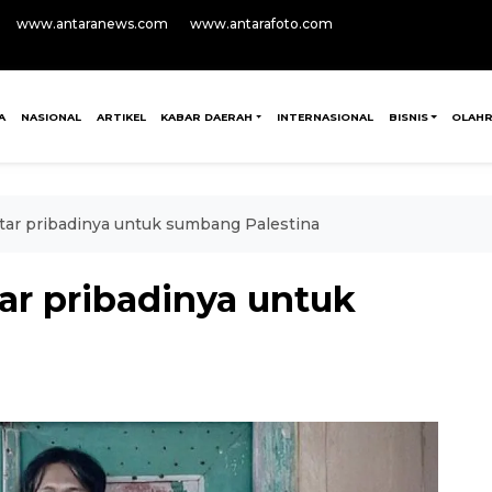
www.antaranews.com
www.antarafoto.com
A
NASIONAL
ARTIKEL
KABAR DAERAH
INTERNASIONAL
BISNIS
OLAH
itar pribadinya untuk sumbang Palestina
tar pribadinya untuk