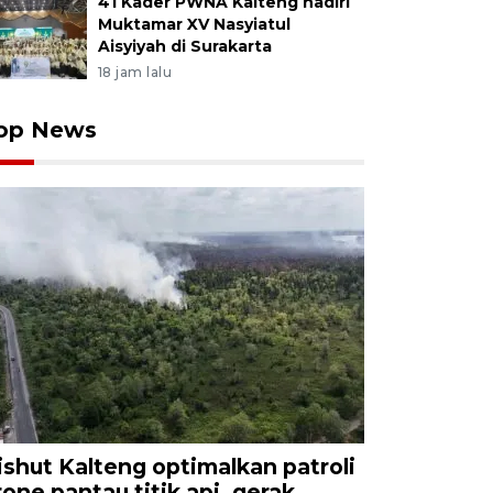
41 Kader PWNA Kalteng hadiri
Muktamar XV Nasyiatul
Aisyiyah di Surakarta
18 jam lalu
op News
ishut Kalteng optimalkan patroli
rone pantau titik api, gerak