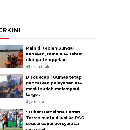
ERKINI
Main di tepian Sungai
Kahayan, remaja 14 tahun
diduga tenggelam
45 menit lalu
Disdukcapil Gumas tetap
gencarkan pelayanan KIA
meski sudah melampaui
target
2 jam lalu
Striker Barcelona Ferran
Torres minta dijual ke PSG
seusai capai persyaratan
personal