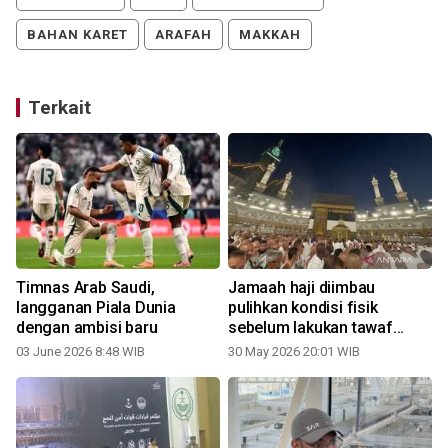
BAHAN KARET
ARAFAH
MAKKAH
Terkait
Timnas Arab Saudi,
Jamaah haji diimbau
langganan Piala Dunia
pulihkan kondisi fisik
dengan ambisi baru
sebelum lakukan tawaf
ifadah
03 June 2026 8:48 WIB
30 May 2026 20:01 WIB