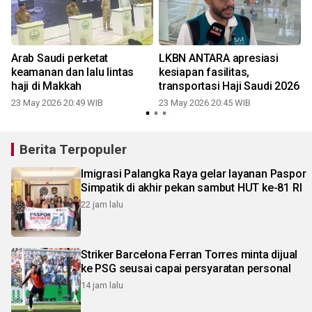
a
Arab Saudi perketat
LKBN ANTARA apresiasi
keamanan dan lalu lintas
kesiapan fasilitas,
haji di Makkah
transportasi Haji Saudi 2026
23 May 2026 20:49 WIB
23 May 2026 20:45 WIB
Berita Terpopuler
Imigrasi Palangka Raya gelar layanan Paspor
Simpatik di akhir pekan sambut HUT ke-81 RI
22 jam lalu
Striker Barcelona Ferran Torres minta dijual
ke PSG seusai capai persyaratan personal
14 jam lalu