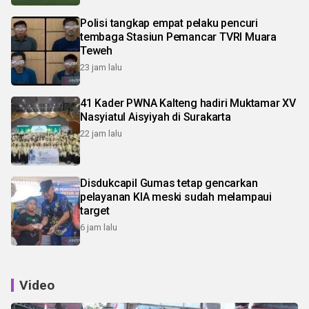
Polisi tangkap empat pelaku pencuri
tembaga Stasiun Pemancar TVRI Muara
Teweh
23 jam lalu
41 Kader PWNA Kalteng hadiri Muktamar XV
Nasyiatul Aisyiyah di Surakarta
22 jam lalu
Disdukcapil Gumas tetap gencarkan
pelayanan KIA meski sudah melampaui
target
6 jam lalu
Video