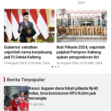
2024
Gubernur sebutkan
Ikuti Pilkada 2024, sejumlah
sejumlah nama berpeluang
pejabat Pemprov Kalteng
s
jadi Pj Sekda Kalteng
ajukan pengunduran diri
29 August 2024 13:09 WIB, 2024
26 August 2024 13:35 WIB, 2024
Berita Terpopuler
Kasus dugaan dana hibah pilkada Rp40
miliar, lima komisioner KPU Kotim jadi
tersangka
11 jam lalu