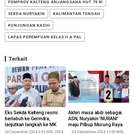
PEMPROV KALTENG ANJANGSANA HUT 79 RI
SEKDA NURYAKIN
KALIMANTAN TENGAH
KUNJUNGAN KASIH
LAPAS PEREMPUAN KELAS II A PAL
Terkait
Eks Sekda Kalteng resmi
Akhiri masa abdi sebagai
berlabuh ke Gerindra,
ASN, Nuryakin 'NURANI'
lanjutkan langkah ke MK
maju Pilbup Murung Raya
26 December 2024 9:35 WIB, 2024
23 September 2024 15:50 WIB,