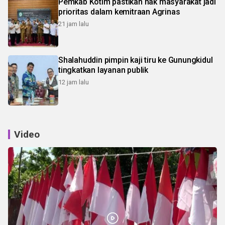
Pemkab Kotim pastikan hak masyarakat jadi
prioritas dalam kemitraan Agrinas
21 jam lalu
Shalahuddin pimpin kaji tiru ke Gunungkidul
tingkatkan layanan publik
12 jam lalu
Video