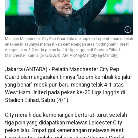
Manajer Manchester City Pep Guardiola meluapkan kegembiraan setelah
anak-anak asuhnya memastikan kemenangan atas Nottingham Forest
dengan skor 3-0 pada pekan ke-14 Liga Inggris di Stadion Etihad,
Manchester, Kamis (5/12/2024). ANTARA/@ManCity (@ManCity)
Jakarta (ANTARA) - Pelatih Manchester City Pep
Guardiola mengatakan timnya "belum kembali ke jalur
yang benar" meskipun baru menang telak 4-1 atas
West Ham United pada pekan ke-20 Liga Inggris di
Stadion Etihad, Sabtu (4/1).
City meraih dua kemenangan berturut-turut setelah
tiga poin yang didapatkan melawan Leicester City
pekan lalu. Empat gol kemenangan melawan West
Ham dicetak melalui gol bunuh diri Vladimir Coufal