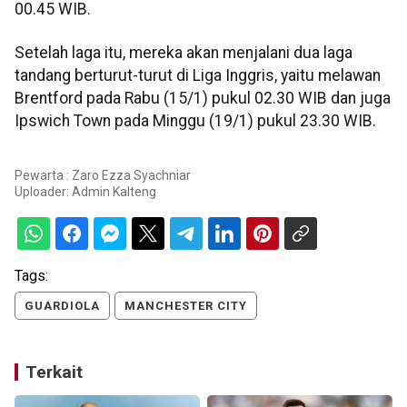
00.45 WIB.
Setelah laga itu, mereka akan menjalani dua laga
tandang berturut-turut di Liga Inggris, yaitu melawan
Brentford pada Rabu (15/1) pukul 02.30 WIB dan juga
Ipswich Town pada Minggu (19/1) pukul 23.30 WIB.
Pewarta : Zaro Ezza Syachniar
Uploader:
Admin Kalteng
Tags:
GUARDIOLA
MANCHESTER CITY
Terkait