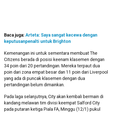
Baca juga:
Arteta: Saya sangat kecewa dengan
keputusanpenalti untuk Brighton
Kemenangan ini untuk sementara membuat The
Citizens berada di posisi keenam klasemen dengan
34 poin dari 20 pertandingan. Mereka terpaut dua
poin dari zona empat besar dan 11 poin dari Liverpool
yang ada di puncak klasemen dengan dua
pertandingan belum dimainkan.
Pada laga selanjutnya, City akan kembali bermain di
kandang melawan tim divisi keempat Salford City
pada putaran ketiga Piala FA, Minggu (12/1) pukul