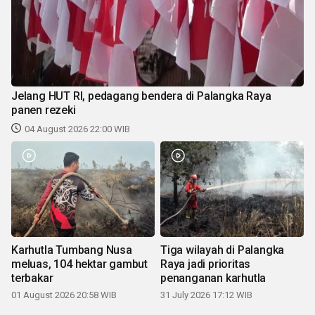
Jelang HUT RI, pedagang bendera di Palangka Raya
panen rezeki
04 August 2026 22:00 WIB
Karhutla Tumbang Nusa
Tiga wilayah di Palangka
meluas, 104 hektar gambut
Raya jadi prioritas
terbakar
penanganan karhutla
01 August 2026 20:58 WIB
31 July 2026 17:12 WIB