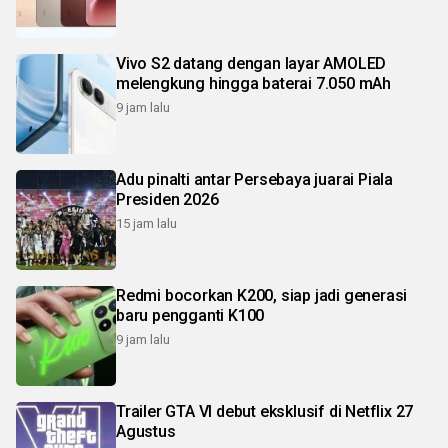
Vivo S2 datang dengan layar AMOLED
melengkung hingga baterai 7.050 mAh
9 jam lalu
Adu pinalti antar Persebaya juarai Piala
Presiden 2026
15 jam lalu
Redmi bocorkan K200, siap jadi generasi
baru pengganti K100
9 jam lalu
Trailer GTA VI debut eksklusif di Netflix 27
Agustus