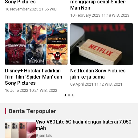
2
Sony Pictures
menggarap serial Spider-
Man Noir
16 November 2025 21:55 WIB
10 February 2023 11:18 WIB, 2023
Disney+ Hotstar hadirkan
Netflix dan Sony Pictures
film-film 'Spider-Man' dan
jalin kerja sama
Sony Pictures
09 April 2021 11:12 WIB, 2021
9
16 June 2022 10:21 WIB, 2022
Berita Terpopuler
Vivo V80 Lite 5G hadir dengan baterai 7.050
mAh
9 jam lalu