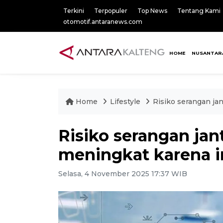
Terkini
Terpopuler
Top News
Tentang Kami
otomotif.antaranews.com
HOME
NUSANTAR
Home
Lifestyle
Risiko serangan ja
Risiko serangan jan
meningkat karena in
Selasa, 4 November 2025 17:37 WIB