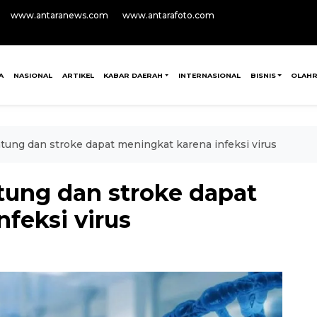
www.antaranews.com
www.antarafoto.com
A
NASIONAL
ARTIKEL
KABAR DAERAH
INTERNASIONAL
BISNIS
OLAH
ntung dan stroke dapat meningkat karena infeksi virus
tung dan stroke dapat
feksi virus