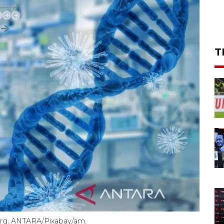
T
rburg. ANTARA/Pixabay/am.