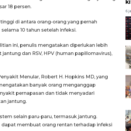
k
sar 18 persen.
6 j
tinggi di antara orang-orang yang pernah
selama 10 tahun setelah infeksi.
itian ini, penulis mengatakan diperlukan lebih
it jantung dan RSV, HPV (human papillomavirus),
Penyakit Menular, Robert H. Hopkins MD, yang
but mengatakan banyak orang menganggap
penyakit pernapasan dan tidak menyadari
an jantung.
sistem selain paru-paru, termasuk jantung.
an dapat membuat orang rentan terhadap infeksi