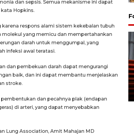
monia dan sepsis. Semua mekanisme ini dapat
 kata Hopkins.
F
g karena respons alami sistem kekebalan tubuh
asan molekul yang memicu dan mempertahankan
erungan darah untuk menggumpal, yang
 infeksi awal teratasi.
gan dan pembekuan darah dapat mengurangi
Prediksi puncak musim
ngan baik, dan ini dapat membantu menjelaskan
kemarau di Kalimantan
n stroke.
Tengah
22 July 2026 17:18 WIB
ap pembentukan dan pecahnya plak (endapan
ngeras) di arteri, yang dapat menyebabkan
can Lung Association, Amit Mahajan MD