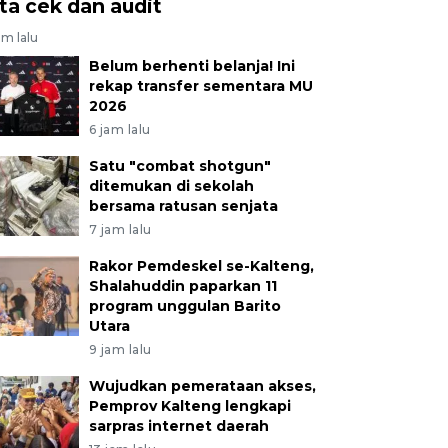
ita cek dan audit
am lalu
Belum berhenti belanja! Ini
rekap transfer sementara MU
2026
6 jam lalu
Satu "combat shotgun"
ditemukan di sekolah
bersama ratusan senjata
7 jam lalu
Rakor Pemdeskel se-Kalteng,
Shalahuddin paparkan 11
program unggulan Barito
Utara
9 jam lalu
Wujudkan pemerataan akses,
Pemprov Kalteng lengkapi
sarpras internet daerah