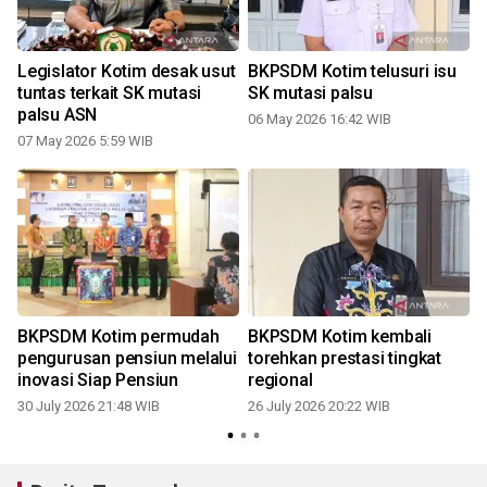
Legislator Kotim desak usut
BKPSDM Kotim telusuri isu
tuntas terkait SK mutasi
SK mutasi palsu
palsu ASN
06 May 2026 16:42 WIB
07 May 2026 5:59 WIB
0
BKPSDM Kotim permudah
BKPSDM Kotim kembali
pengurusan pensiun melalui
torehkan prestasi tingkat
e
inovasi Siap Pensiun
regional
30 July 2026 21:48 WIB
26 July 2026 20:22 WIB