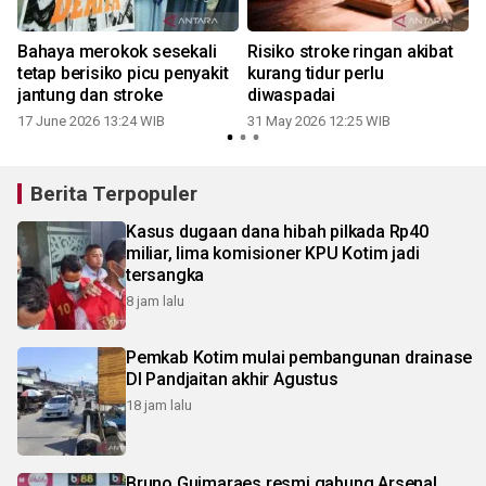
Bahaya merokok sesekali
Risiko stroke ringan akibat
tetap berisiko picu penyakit
kurang tidur perlu
jantung dan stroke
diwaspadai
17 June 2026 13:24 WIB
31 May 2026 12:25 WIB
Berita Terpopuler
Kasus dugaan dana hibah pilkada Rp40
miliar, lima komisioner KPU Kotim jadi
tersangka
8 jam lalu
Pemkab Kotim mulai pembangunan drainase
DI Pandjaitan akhir Agustus
18 jam lalu
Bruno Guimaraes resmi gabung Arsenal