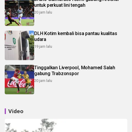
untuk perkuat lini tengah
20 jam lalu
DLH Kotim kembali bisa pantau kualitas
udara
19 jam lalu
Tinggalkan Liverpool, Mohamed Salah
gabung Trabzonspor
20 jam lalu
Video