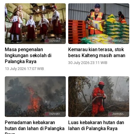
Masa pengenalan
Kemarau kian terasa, stok
lingkungan sekolah di
beras Kalteng masih aman
Palangka Raya
30 July 2026 23:11 WIB
2
13 July 2026 17:07 WIB
Pemadaman kebakaran
Luas kebakaran hutan dan
hutan dan lahan di Palangka
lahan di Palangka Raya