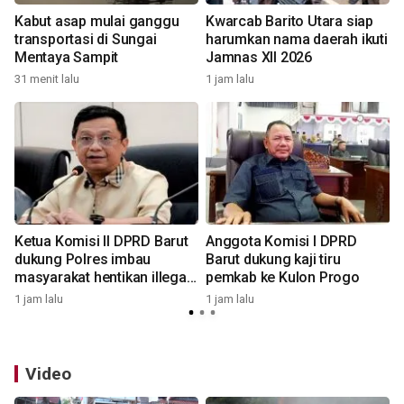
Kabut asap mulai ganggu
Kwarcab Barito Utara siap
transportasi di Sungai
harumkan nama daerah ikuti
Mentaya Sampit
Jamnas XII 2026
31 menit lalu
1 jam lalu
4
Ketua Komisi II DPRD Barut
Anggota Komisi I DPRD
dukung Polres imbau
Barut dukung kaji tiru
masyarakat hentikan illegal
pemkab ke Kulon Progo
fishing
1 jam lalu
1 jam lalu
1
Video