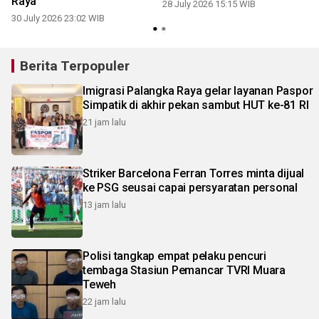
Raya
28 July 2026 15:15 WIB
30 July 2026 23:02 WIB
1
Berita Terpopuler
Imigrasi Palangka Raya gelar layanan Paspor
Simpatik di akhir pekan sambut HUT ke-81 RI
21 jam lalu
Striker Barcelona Ferran Torres minta dijual
ke PSG seusai capai persyaratan personal
13 jam lalu
Polisi tangkap empat pelaku pencuri
tembaga Stasiun Pemancar TVRI Muara
Teweh
22 jam lalu