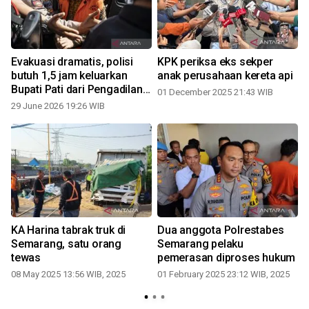
Evakuasi dramatis, polisi
KPK periksa eks sekper
butuh 1,5 jam keluarkan
anak perusahaan kereta api
Bupati Pati dari Pengadilan
01 December 2025 21:43 WIB
Tipikor
29 June 2026 19:26 WIB
KA Harina tabrak truk di
Dua anggota Polrestabes
Semarang, satu orang
Semarang pelaku
tewas
pemerasan diproses hukum
08 May 2025 13:56 WIB, 2025
01 February 2025 23:12 WIB, 2025