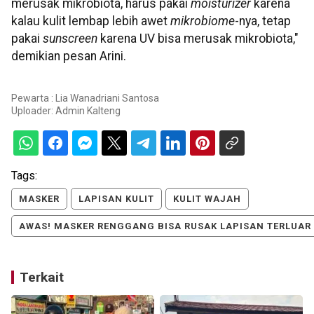
merusak mikrobiota, harus pakai
moisturizer
karena
kalau kulit lembap lebih awet
mikrobiome
-nya, tetap
pakai
sunscreen
karena UV bisa merusak mikrobiota,"
demikian pesan Arini.
Pewarta : Lia Wanadriani Santosa
Uploader:
Admin Kalteng
Tags:
MASKER
LAPISAN KULIT
KULIT WAJAH
AWAS! MASKER RENGGANG BISA RUSAK LAPISAN TERLUAR 
Terkait