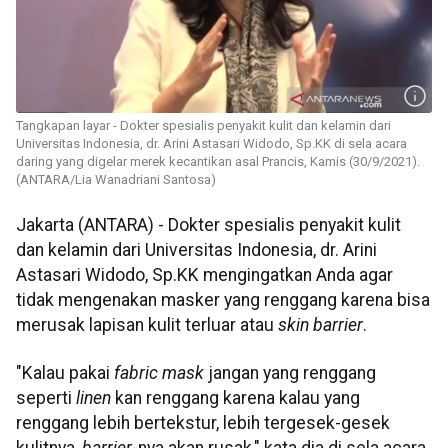
Tangkapan layar - Dokter spesialis penyakit kulit dan kelamin dari
Universitas Indonesia, dr. Arini Astasari Widodo, Sp.KK di sela acara
daring yang digelar merek kecantikan asal Prancis, Kamis (30/9/2021).
(ANTARA/Lia Wanadriani Santosa)
Jakarta (ANTARA) - Dokter spesialis penyakit kulit
dan kelamin dari Universitas Indonesia, dr. Arini
Astasari Widodo, Sp.KK mengingatkan Anda agar
tidak mengenakan masker yang renggang karena bisa
merusak lapisan kulit terluar atau
skin barrier
.
"Kalau pakai
fabric mask
jangan yang renggang
seperti
linen
kan renggang karena kalau yang
renggang lebih bertekstur, lebih tergesek-gesek
kulitnya,
barrier
-nya akan rusak," kata dia di sela acara