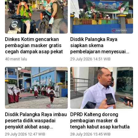
Dinkes Kotim gencarkan
Disdik Palangka Raya
pembagian masker gratis
siapkan skema
cegah dampak asap pekat
pembelajaran menyesuai
kondisi kualitas udara
40 menit lalu
29 July 2026 14:51 WIB
2
Disdik Palangka Raya imbau
DPRD Kalteng dorong
peserta didik waspadai
pembagian masker di
penyakit akibat asap
tengah kabut asap karhutla
karhutla
29 July 2026 12:47 WIB
28 July 2026 15:45 WIB
2