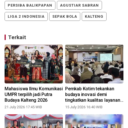
PERSIBA BALIKPAPAN
AGUSTIAR SABRAN
LIGA 2 INDONESIA
SEPAK BOLA
KALTENG
Terkait
Mahasiswa Ilmu Komunikasi
Pemkab Kotim tekankan
UMPR terpilih jadi Putra
budaya inovasi demi
Budaya Kalteng 2026
tingkatkan kualitas layanan
publik
21 July 2026 17:45 WIB
15 July 2026 16:40 WIB