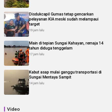
Disdukcapil Gumas tetap gencarkan
pelayanan KIA meski sudah melampaui
target
19 jam lalu
Main di tepian Sungai Kahayan, remaja 14
tahun diduga tenggelam
17 jam lalu
Kabut asap mulai ganggu transportasi di
Sungai Mentaya Sampit
14 jam lalu
Video