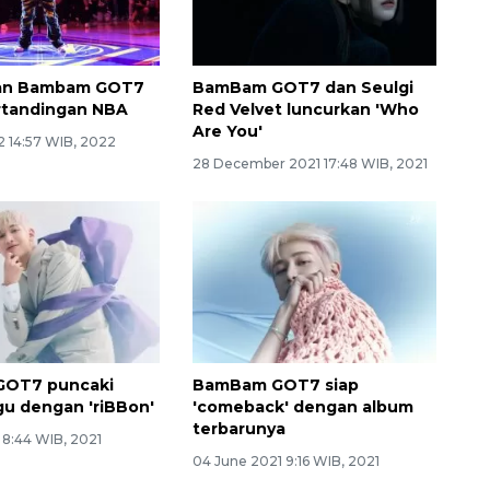
an Bambam GOT7
BamBam GOT7 dan Seulgi
ertandingan NBA
Red Velvet luncurkan 'Who
Are You'
2 14:57 WIB, 2022
28 December 2021 17:48 WIB, 2021
OT7 puncaki
BamBam GOT7 siap
gu dengan 'riBBon'
'comeback' dengan album
terbarunya
 8:44 WIB, 2021
04 June 2021 9:16 WIB, 2021