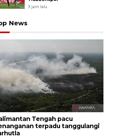
3 jam lalu
op News
alimantan Tengah pacu
enanganan terpadu tanggulangi
arhutla