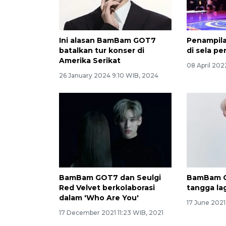
Ini alasan BamBam GOT7
Penampil
batalkan tur konser di
di sela p
Amerika Serikat
08 April 202
26 January 2024 9:10 WIB, 2024
BamBam GOT7 dan Seulgi
BamBam G
Red Velvet berkolaborasi
tangga la
dalam 'Who Are You'
17 June 2021
17 December 2021 11:23 WIB, 2021