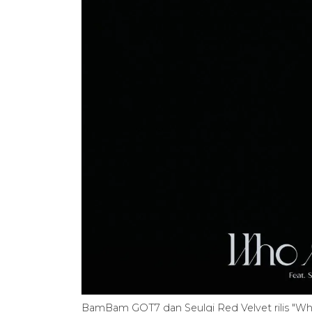
BamBam GOT7 dan Seulgi Red Velvet rilis "