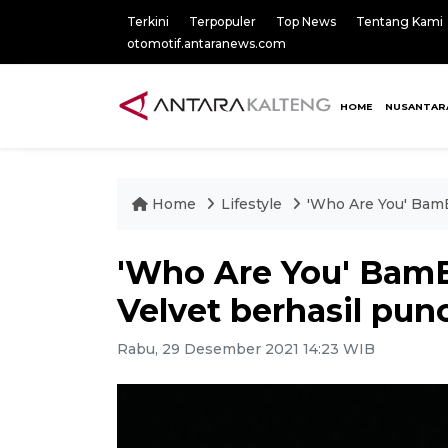
Terkini
Terpopuler
Top News
Tentang Kami
otomotif.antaranews.com
HOME
NUSANTAR
Home
Lifestyle
'Who Are You' BamB
'Who Are You' Bam
Velvet berhasil pun
Rabu, 29 Desember 2021 14:23 WIB