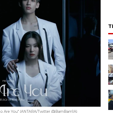
T
Who Are You" (ANTARA/Twitter @BamBam1A)