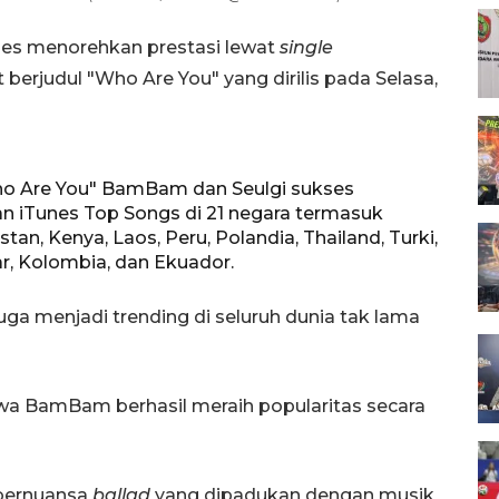
es menorehkan prestasi lewat
single
berjudul "Who Are You" yang dirilis pada Selasa,
o Are You" BamBam dan Seulgi sukses
n iTunes Top Songs di 21 negara termasuk
stan, Kenya, Laos, Peru, Polandia, Thailand, Turki,
tar, Kolombia, dan Ekuador.
a menjadi trending di seluruh dunia tak lama
a BamBam berhasil meraih popularitas secara
 bernuansa
ballad
yang dipadukan dengan musik