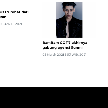
OT7 rehat dari
uran
1 9:04 WIB, 2021
BamBam GOT7 akhirnya
gabung agensi Sunmi
05 March 2021 8:53 WIB, 2021