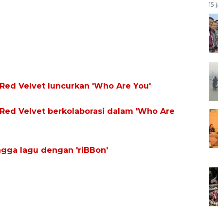
15 
ed Velvet luncurkan 'Who Are You'
ed Velvet berkolaborasi dalam 'Who Are
ga lagu dengan 'riBBon'