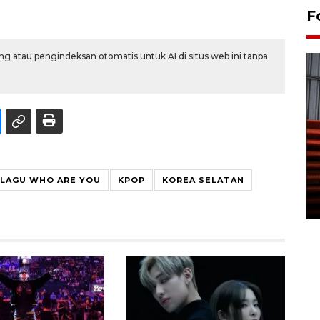
F
g atau pengindeksan otomatis untuk AI di situs web ini tanpa
Prediksi puncak musim
kemarau di Kalimantan
Tengah
LAGU WHO ARE YOU
KPOP
KOREA SELATAN
22 July 2026 17:18 WIB