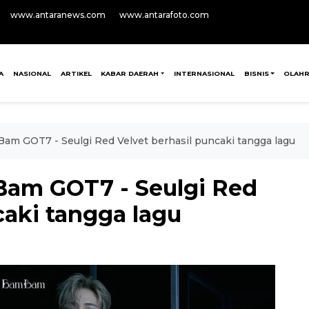
www.antaranews.com
www.antarafoto.com
A
NASIONAL
ARTIKEL
KABAR DAERAH
INTERNASIONAL
BISNIS
OLAH
am GOT7 - Seulgi Red Velvet berhasil puncaki tangga lagu
Bam GOT7 - Seulgi Red
caki tangga lagu