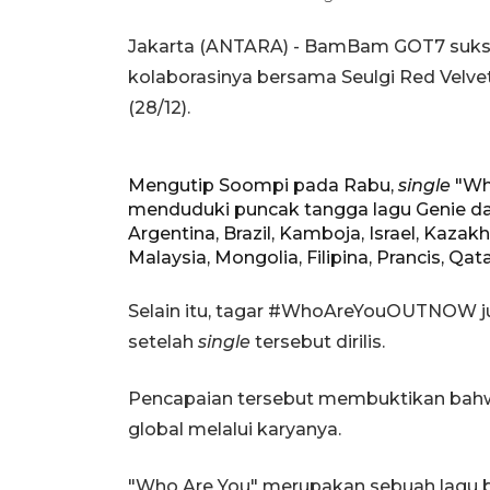
Jakarta (ANTARA) - BamBam GOT7 suks
kolaborasinya bersama Seulgi Red Velvet 
(28/12).
Mengutip Soompi pada Rabu,
single
"Wh
menduduki puncak tangga lagu Genie da
Argentina, Brazil, Kamboja, Israel, Kazakh
Malaysia, Mongolia, Filipina, Prancis, Qa
Selain itu, tagar #WhoAreYouOUTNOW jug
setelah
single
tersebut dirilis.
Pencapaian tersebut membuktikan bahw
global melalui karyanya.
"Who Are You" merupakan sebuah lagu