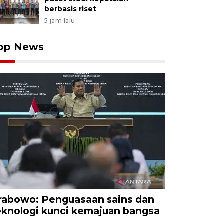
berbasis riset
5 jam lalu
op News
rabowo: Penguasaan sains dan
eknologi kunci kemajuan bangsa