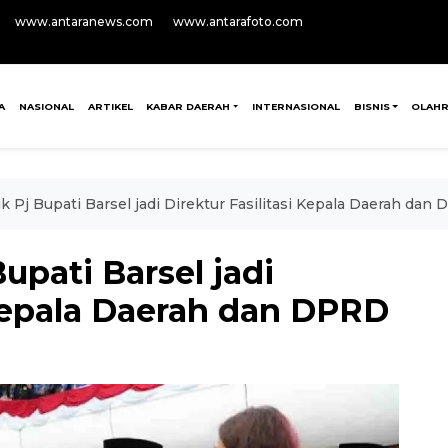
www.antaranews.com
www.antarafoto.com
A
NASIONAL
ARTIKEL
KABAR DAERAH
INTERNASIONAL
BISNIS
OLAH
k Pj Bupati Barsel jadi Direktur Fasilitasi Kepala Daerah dan
upati Barsel jadi
 Kepala Daerah dan DPRD