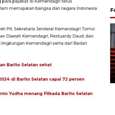
 para pejabat di Kemendagri terus
alam memajukan bangsa dan negara Indonesia
F
oleh Plt. Sekretaris Jenderal Kemendagri Tomsi
nan Daerah Kemendagri, Restuardy Daud, dan
di lingkungan Kemendagri serta dari Badan
Prediksi puncak musim
kemarau di Kalimantan
an Barito Selatan sehat
Tengah
22 July 2026 17:18 WIB
 2024 di Barito Selatan capai 72 persen
anto Yudha menang Pilkada Barito Selatan