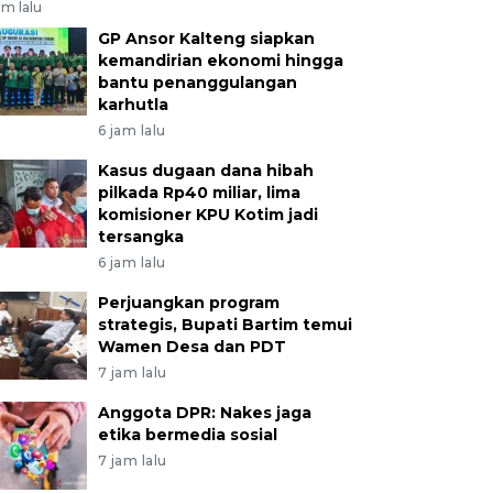
am lalu
GP Ansor Kalteng siapkan
kemandirian ekonomi hingga
bantu penanggulangan
karhutla
6 jam lalu
Kasus dugaan dana hibah
pilkada Rp40 miliar, lima
komisioner KPU Kotim jadi
tersangka
6 jam lalu
Perjuangkan program
strategis, Bupati Bartim temui
Wamen Desa dan PDT
7 jam lalu
Anggota DPR: Nakes jaga
etika bermedia sosial
7 jam lalu