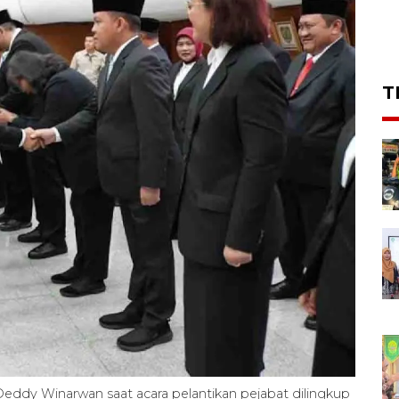
T
eddy Winarwan saat acara pelantikan pejabat dilingkup