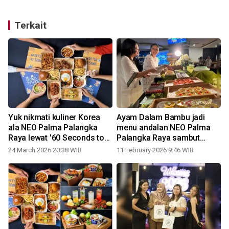
Terkait
Yuk nikmati kuliner Korea
Ayam Dalam Bambu jadi
ala NEO Palma Palangka
menu andalan NEO Palma
Raya lewat '60 Seconds to
Palangka Raya sambut
Seoul'
Ramadhan
24 March 2026 20:38 WIB
11 February 2026 9:46 WIB