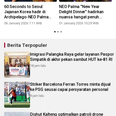
a
60 Seconds to Seoul:
NEO Palma "New Year
Jajanan Korea hadir di
Delight Dinner" hadirkan
Archipelago-NEO Palma
nuansa hangat penuh
Palangka Raya
kepedulian
06 January 2026 7:11 WIB
01 January 2026 10:29 WIB
Berita Terpopuler
Imigrasi Palangka Raya gelar layanan Paspor
Simpatik di akhir pekan sambut HUT ke-81 RI
18 jam lalu
Striker Barcelona Ferran Torres minta dijual
ke PSG seusai capai persyaratan personal
9 jam lalu
Dishut Kalteng optimalkan patroli drone