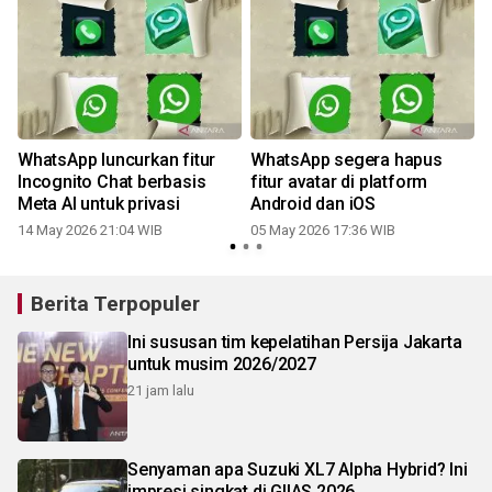
u
WhatsApp luncurkan fitur
WhatsApp segera hapus
Incognito Chat berbasis
fitur avatar di platform
Meta AI untuk privasi
Android dan iOS
14 May 2026 21:04 WIB
05 May 2026 17:36 WIB
Berita Terpopuler
Ini sususan tim kepelatihan Persija Jakarta
untuk musim 2026/2027
21 jam lalu
Senyaman apa Suzuki XL7 Alpha Hybrid? Ini
impresi singkat di GIIAS 2026