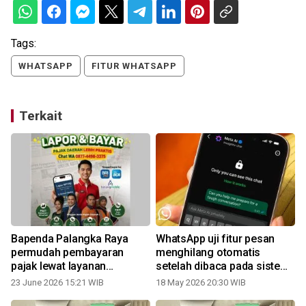
Tags:
WHATSAPP
FITUR WHATSAPP
Terkait
Bapenda Palangka Raya
WhatsApp uji fitur pesan
permudah pembayaran
menghilang otomatis
pajak lewat layanan
setelah dibaca pada sistem
WhatsApp
iOS
23 June 2026 15:21 WIB
18 May 2026 20:30 WIB