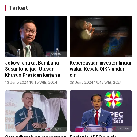
Terkait
Jokowi angkat Bambang
Kepercayaan investor tinggi
Susantono jadi Utusan
walau Kepala OIKN undur
Khusus Presiden kerja sama
diri
IKN
13 June 2024 19:15 WIB, 2024
03 June 2024 19:45 WIB, 2024