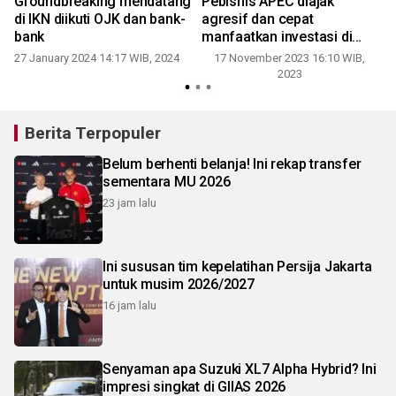
Groundbreaking mendatang
Pebisnis APEC diajak
di IKN diikuti OJK dan bank-
agresif dan cepat
bank
manfaatkan investasi di
Indonesia
27 January 2024 14:17 WIB, 2024
17 November 2023 16:10 WIB,
2023
2
Berita Terpopuler
Belum berhenti belanja! Ini rekap transfer
sementara MU 2026
23 jam lalu
Ini sususan tim kepelatihan Persija Jakarta
untuk musim 2026/2027
16 jam lalu
Senyaman apa Suzuki XL7 Alpha Hybrid? Ini
impresi singkat di GIIAS 2026