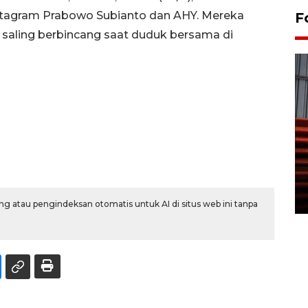
stagram Prabowo Subianto dan AHY. Mereka
F
 saling berbincang saat duduk bersama di
Prediksi puncak musim
kemarau di Kalimantan
Tengah
22 July 2026 17:18 WIB
g atau pengindeksan otomatis untuk AI di situs web ini tanpa