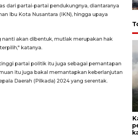
s dari partai-partai pendukungnya, diantaranya
an Ibu Kota Nusantara (IKN), hingga upaya
T
g nanti akan dibentuk, mutlak merupakan hak
rpilih," katanya.
tinggi partai politik itu juga sebagai pemantapan
emuan itu juga bakal memantapkan keberlanjutan
pala Daerah (Pilkada) 2024 yang serentak.
K
p
k