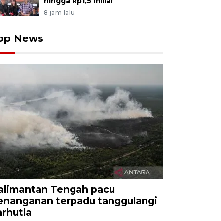
hingga Rp1,5 miliar
8 jam lalu
op News
alimantan Tengah pacu
enanganan terpadu tanggulangi
arhutla