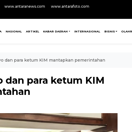
www.antaranews.com
www.antarafoto.com
A
NASIONAL
ARTIKEL
KABAR DAERAH
INTERNASIONAL
BISNIS
OLAH
o dan para ketum KIM mantapkan pemerintahan
 dan para ketum KIM
ntahan