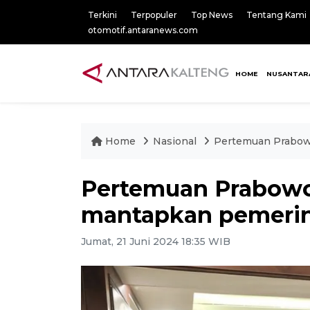
Terkini
Terpopuler
Top News
Tentang Kami
otomotif.antaranews.com
HOME
NUSANTAR
Home
Nasional
Pertemuan Prabow
Pertemuan Prabowo
mantapkan pemeri
Jumat, 21 Juni 2024 18:35 WIB