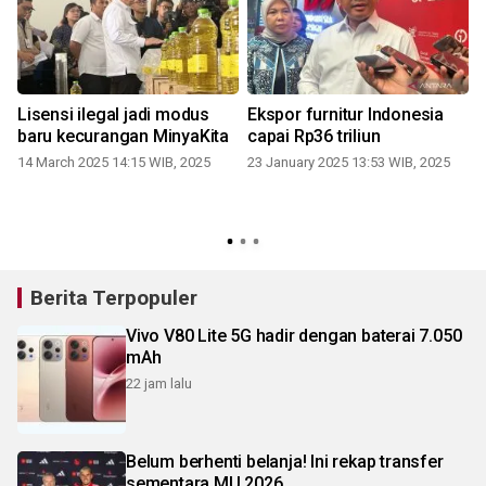
Lisensi ilegal jadi modus
Ekspor furnitur Indonesia
baru kecurangan MinyaKita
capai Rp36 triliun
14 March 2025 14:15 WIB, 2025
23 January 2025 13:53 WIB, 2025
Berita Terpopuler
Vivo V80 Lite 5G hadir dengan baterai 7.050
mAh
22 jam lalu
Belum berhenti belanja! Ini rekap transfer
sementara MU 2026