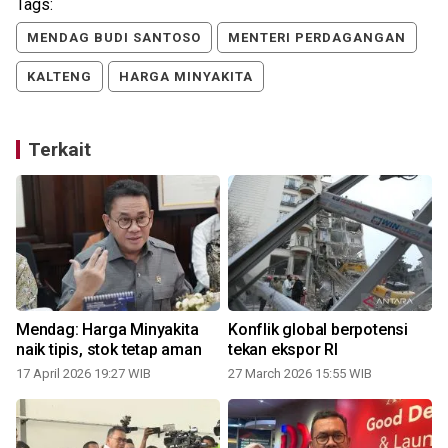
Tags:
MENDAG BUDI SANTOSO
MENTERI PERDAGANGAN
KALTENG
HARGA MINYAKITA
Terkait
Mendag: Harga Minyakita
Konflik global berpotensi
naik tipis, stok tetap aman
tekan ekspor RI
17 April 2026 19:27 WIB
27 March 2026 15:55 WIB