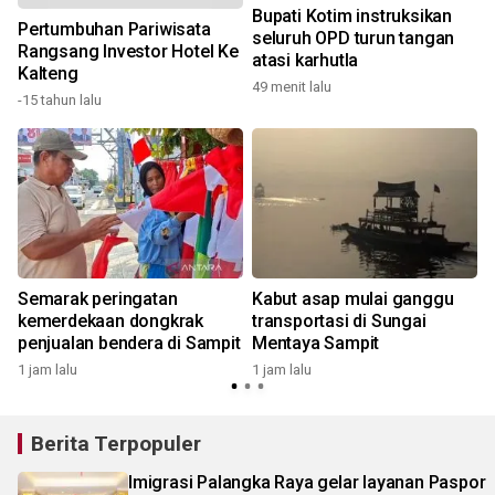
Bupati Kotim instruksikan
Pertumbuhan Pariwisata
seluruh OPD turun tangan
Rangsang Investor Hotel Ke
atasi karhutla
Kalteng
49 menit lalu
2
-15 tahun lalu
u
Semarak peringatan
Kabut asap mulai ganggu
kemerdekaan dongkrak
transportasi di Sungai
penjualan bendera di Sampit
Mentaya Sampit
2
1 jam lalu
1 jam lalu
Berita Terpopuler
Imigrasi Palangka Raya gelar layanan Paspor