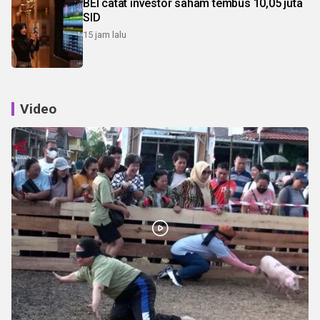
BEI catat investor saham tembus 10,05 juta
SID
15 jam lalu
Video