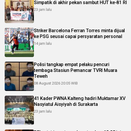
Simpatik di akhir pekan sambut HUT ke-81 RI
23 jam lalu
Striker Barcelona Ferran Torres minta dijual
ke PSG seusai capai persyaratan personal
14 jam lalu
Polisi tangkap empat pelaku pencuri
tembaga Stasiun Pemancar TVRI Muara
Teweh
08 August 2026 20:05 WIB
41 Kader PWNA Kalteng hadiri Muktamar XV
Nasyiatul Aisyiyah di Surakarta
23 jam lalu