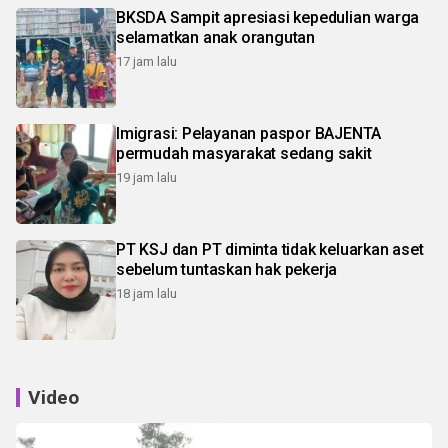
BKSDA Sampit apresiasi kepedulian warga
selamatkan anak orangutan
17 jam lalu
Imigrasi: Pelayanan paspor BAJENTA
permudah masyarakat sedang sakit
19 jam lalu
PT KSJ dan PT diminta tidak keluarkan aset
sebelum tuntaskan hak pekerja
18 jam lalu
Video