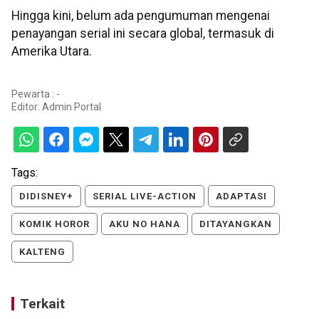
Hingga kini, belum ada pengumuman mengenai
penayangan serial ini secara global, termasuk di
Amerika Utara.
Pewarta : -
Editor:
Admin Portal
Tags:
DIDISNEY+
SERIAL LIVE-ACTION
ADAPTASI
KOMIK HOROR
AKU NO HANA
DITAYANGKAN
KALTENG
Terkait