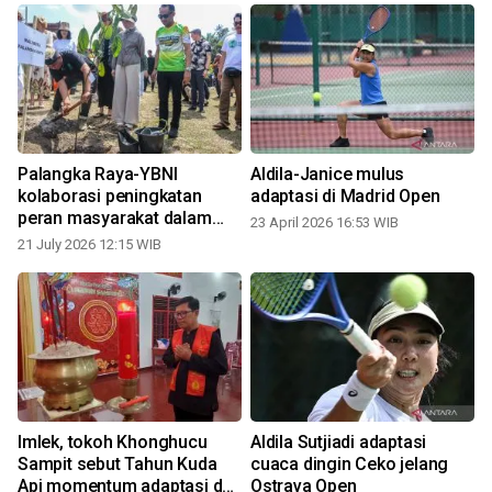
Palangka Raya-YBNI
Aldila-Janice mulus
kolaborasi peningkatan
adaptasi di Madrid Open
peran masyarakat dalam
23 April 2026 16:53 WIB
adaptasi perubahan iklim
21 July 2026 12:15 WIB
Imlek, tokoh Khonghucu
Aldila Sutjiadi adaptasi
Sampit sebut Tahun Kuda
cuaca dingin Ceko jelang
Api momentum adaptasi dan
Ostrava Open