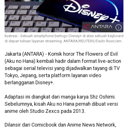
Ilustrasi - Sebuah smartphone berlogo Disney+ di atas sebuah keyboard
di depan tulisan layanan streaming. ANTARA/REUTERS/Dado Ruvic/am.
Jakarta (ANTARA) - Komik horor
The
Flowers
of Evil
(Aku no Hana) kembali hadir dalam format live-action
sebagai serial televisi yang dijadwalkan tayang di TV
Tokyo, Jepang, serta platform layanan video
berlangganan Disney+.
Adaptasi ini diangkat dari manga karya Shz Oshimi.
Sebelumnya, kisah Aku no Hana pernah dibuat versi
anime oleh Studio Zexcs pada 2013.
Dilansir dari Comicbook dan Anime News Network,