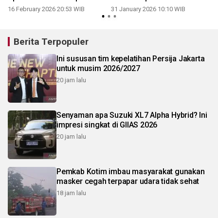
akselerasi
16 February 2026 20:53 WIB
31 January 2026 10:10 WIB
Berita Terpopuler
Ini sususan tim kepelatihan Persija Jakarta
untuk musim 2026/2027
20 jam lalu
Senyaman apa Suzuki XL7 Alpha Hybrid? Ini
impresi singkat di GIIAS 2026
20 jam lalu
Pemkab Kotim imbau masyarakat gunakan
masker cegah terpapar udara tidak sehat
18 jam lalu